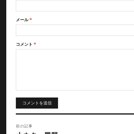
メール
*
コメント
*
コメントを送信
投
前の記事
稿