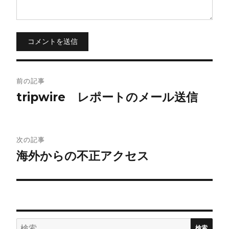
コメントを送信
投
前の記事
稿
tripwire レポートのメール送信
ナ
ビ
次の記事
海外からの不正アクセス
ゲ
ー
シ
ョ
検
検索