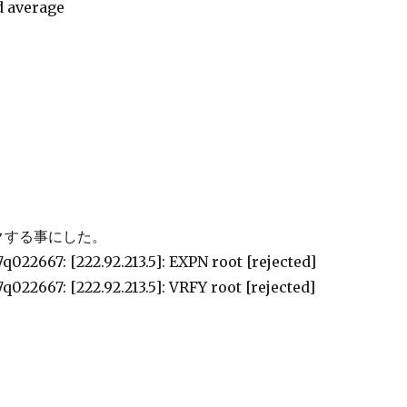
d average
クする事にした。
q022667: [222.92.213.5]: EXPN root [rejected]
022667: [222.92.213.5]: VRFY root [rejected]