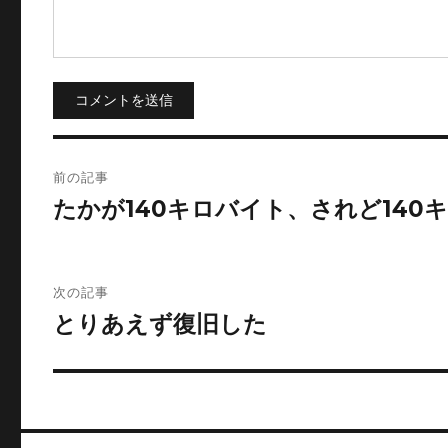
コメントを送信
投
前の記事
稿
たかが140キロバイト、されど140
ナ
ビ
次の記事
とりあえず復旧した
ゲ
ー
シ