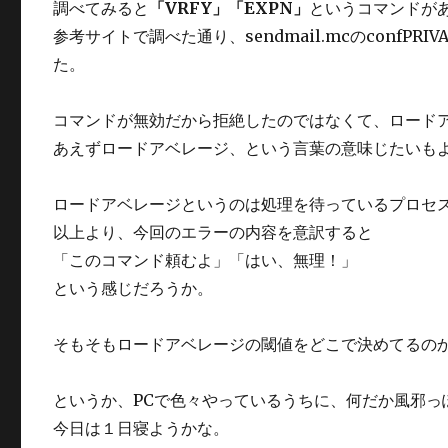
調べてみると
「VRFY」「EXPN」
というコマンドが
参考サイトで調べた通り、sendmail.mcのconfP
た。
コマンドが無効だから拒絶したのではなくて、ロード
あえずロードアベレージ、という言葉の意味じたいも
ロードアベレージというのは処理を待っているプロセ
以上より、今回のエラーの内容を意訳すると
「このコマンド頼むよ」「はい、無理！」
という感じだろうか。
そもそもロードアベレージの閾値をどこで決めてるの
というか、PCで色々やっているうちに、何だか風邪っ
今日は１日寝ようかな。