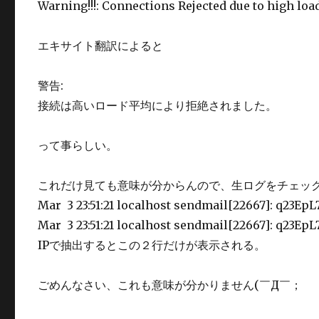
Warning!!!: Connections Rejected due to high loa
エキサイト翻訳によると
警告:
接続は高いロード平均により拒絶されました。
って事らしい。
これだけ見ても意味が分からんので、生ログをチェッ
Mar 3 23:51:21 localhost sendmail[22667]: q23EpL7
Mar 3 23:51:21 localhost sendmail[22667]: q23EpL7q
IPで抽出するとこの２行だけが表示される。
ごめんなさい、これも意味が分かりません(￣Д￣；