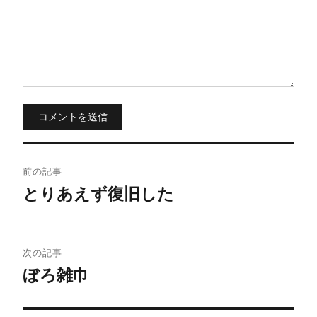
コメントを送信
投
前の記事
稿
とりあえず復旧した
ナ
ビ
次の記事
ぼろ雑巾
ゲ
ー