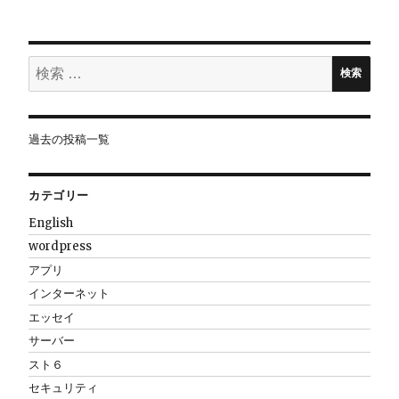
シ
ョ
検
検索
索:
ン
過去の投稿一覧
カテゴリー
English
wordpress
アプリ
インターネット
エッセイ
サーバー
スト６
セキュリティ