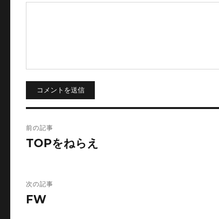
コメントを送信
投
前の記事
稿
TOPをねらえ
ナ
ビ
次の記事
FW
ゲ