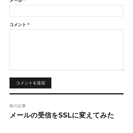
メール
*
コメント
*
コメントを送信
投
前の記事
稿
メールの受信をSSLに変えてみた
ナ