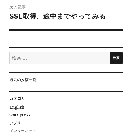
ビ
次の記事
SSL取得、途中までやってみる
ゲ
ー
シ
ョ
検
検索
索:
ン
過去の投稿一覧
カテゴリー
English
wordpress
アプリ
インターネット