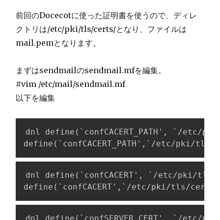
前回のDocecotに使った証明書を使うので、ディレ
クトリは/etc/pki/tls/certs/となり、ファイルは
mail.pemとなります。
まずはsendmailのsendmail.mfを編集。
#vim /etc/mail/sendmail.mf
以下を編集
dnl define(`confCACERT_PATH', `/etc/pki/
define(`confCACERT_PATH',`/etc/pki/tls/c
dnl define(`confCACERT', `/etc/pki/tls/c
define(`confCACERT',`/etc/pki/tls/certs/
dnl define(`confSERVER_CERT', `/etc/pki/