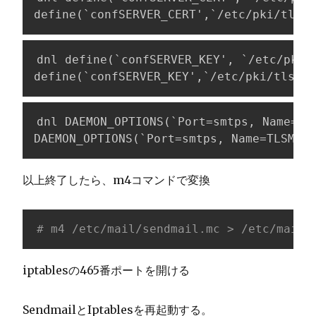
define(`confSERVER_CERT',`/etc/pki/tls/c
dnl define(`confSERVER_KEY', `/etc/pki/t
define(`confSERVER_KEY',`/etc/pki/tls/ce
dnl DAEMON_OPTIONS(`Port=smtps, Name=TLS
DAEMON_OPTIONS(`Port=smtps, Name=TLSMTA,
以上終了したら、m4コマンドで変換
# m4 /etc/mail/sendmail.mc > /etc/mail/
iptablesの465番ポートを開ける
SendmailとIptablesを再起動する。