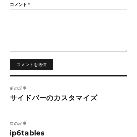
コメント
*
コメントを送信
投
前の記事
稿
サイドバーのカスタマイズ
ナ
ビ
次の記事
ip6tables
ゲ