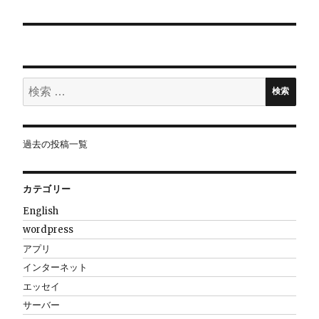
ー
シ
ョ
検
検索
索:
ン
過去の投稿一覧
カテゴリー
English
wordpress
アプリ
インターネット
エッセイ
サーバー