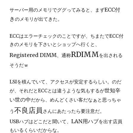
ECC付
サーバー用のメモリでググってみると、まず
き
のメモリが出てきた。
ECCはエラーチェックのことですが、ちまたでECC付
きのメモリを下さいとショップへ行くと、
RDIMM
Registered DIMM
、通称
を出される
そうだｗ
LSIを積んでいて、アクセスが安定するらしい。のだ
世知辛
が、それだとECCとは違うような気もするが
い世の中
だから、めんどくさい客だなぁと思っちゃ
不良店員
う
さんにあたったら要注意だ。
LAN用ハブ
USBハブ
はどこだと聞いて、
を出す店員
もいるくらいだからな。