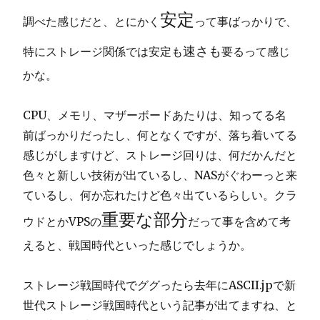
安定
調べた感じだと、とにかく
って事ばっかりで、
速さも
特に
ストレージ関係では安定も
要るって感じ
かな。
CPU、メモリ、マザーボードあたりは、知ってる名
前ばっかりだったし、何となくですが、落ち着いてる
感じがしますけど、ストレージ回りは、何だかんだと
色々と新しい技術が出ているし、NASがぐわーっと来
ているし、何か忘れたけど色々出ているらしい。クラ
重要な部分
ウドとかVPSの
だって事を含めて考
えると、戦国時代といった感じでしょうか。
ストレージ戦国時代でググったら去年にASCII.jpで新
世代ストレージ戦国時代という記事が出てますね、と