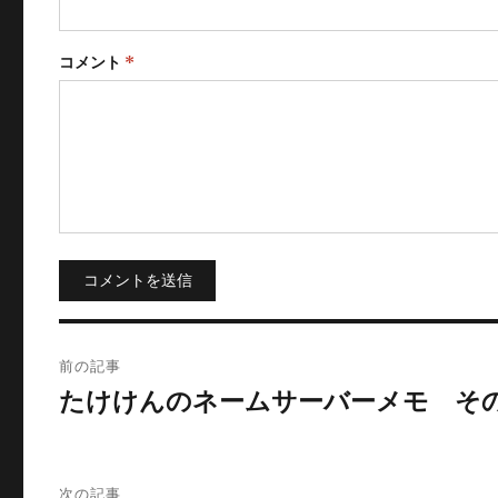
コメント
*
コメントを送信
投
前の記事
稿
たけけんのネームサーバーメモ そ
ナ
ビ
次の記事