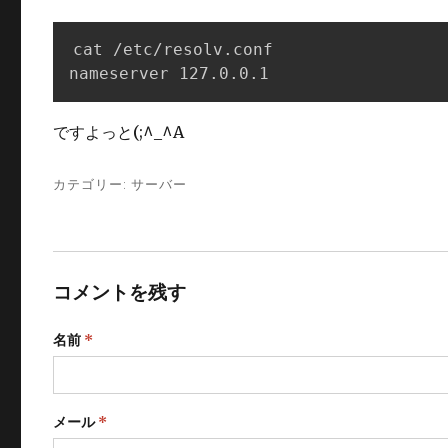
cat /etc/resolv.conf

nameserver 127.0.0.1
ですよっと(;^_^A
カテゴリー:
サーバー
コメントを残す
名前
*
メール
*