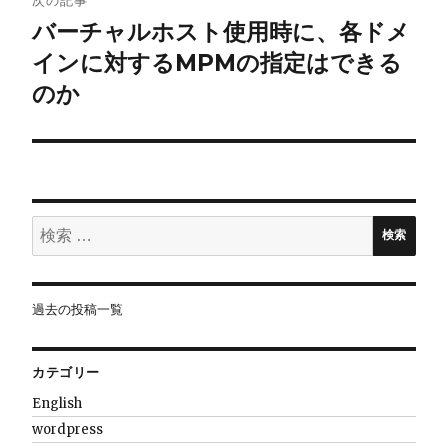
バーチャルホスト使用時に、各ドメ
ゲ
インに対するMPMの指定はできる
ー
のか
シ
ョ
ン
検
検索
索:
過去の投稿一覧
カテゴリー
English
wordpress