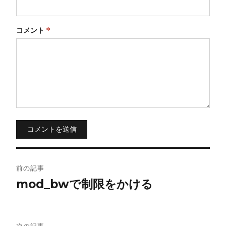
コメント
*
コメントを送信
投
前の記事
稿
mod_bwで制限をかける
ナ
ビ
次の記事