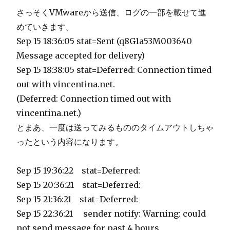
さっそくVMwareから送信、ログの一部を載せて進
めていきます。
Sep 15 18:36:05 stat=Sent (q8G1a53M003640
Message accepted for delivery)
Sep 15 18:38:05 stat=Deferred: Connection timed
out with vincentina.net.
(Deferred: Connection timed out with
vincentina.net.)
とまあ、一度は送ってみるもののタイムアウトしちゃ
ったという内容になります。
Sep 15 19:36:22 stat=Deferred:
Sep 15 20:36:21 stat=Deferred:
Sep 15 21:36:21 stat=Deferred:
Sep 15 22:36:21 sender notify: Warning: could
not send message for past 4 hours