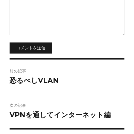
コメントを送信
投
前の記事
稿
恐るべしVLAN
ナ
ビ
次の記事
VPNを通してインターネット編
ゲ
ー