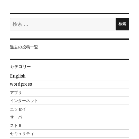
シ
ョ
検
検索
索:
ン
過去の投稿一覧
カテゴリー
English
wordpress
アプリ
インターネット
エッセイ
サーバー
スト６
セキュリティ