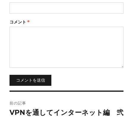
コメント
*
コメントを送信
投
前の記事
稿
VPNを通してインターネット編 弐
ナ