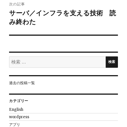
ビ
次の記事
サーバ／インフラを支える技術 読
ゲ
み終わた
ー
シ
ョ
検
ン
検索
索:
過去の投稿一覧
カテゴリー
English
wordpress
アプリ