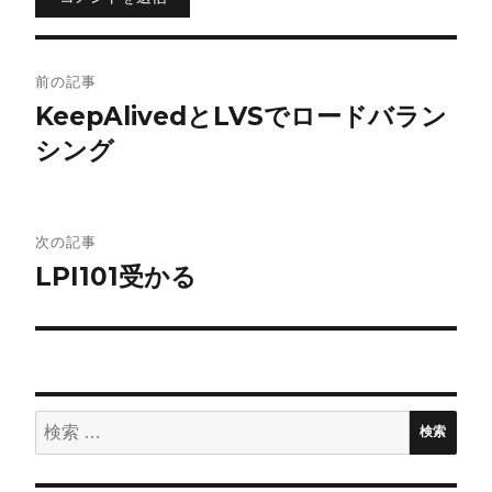
投
前の記事
稿
KeepAlivedとLVSでロードバラン
シング
ナ
ビ
ゲ
次の記事
LPI101受かる
ー
シ
ョ
検
ン
検索
索: