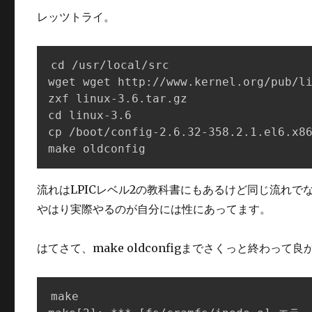
レッツトライ。
cd /usr/local/src

wget wget http://www.kernel.org/pub/li
zxf linux-3.6.tar.gz

cd linux-3.6

cp /boot/config-2.6.32-358.2.1.el6.x86
make oldconfig
流れはLPICレベル2の教科書にもあるけど同じ流れで
やはり実際やるのが自分には性にあってます。
はてさて、make oldconfigまでさくっと終わって
make
