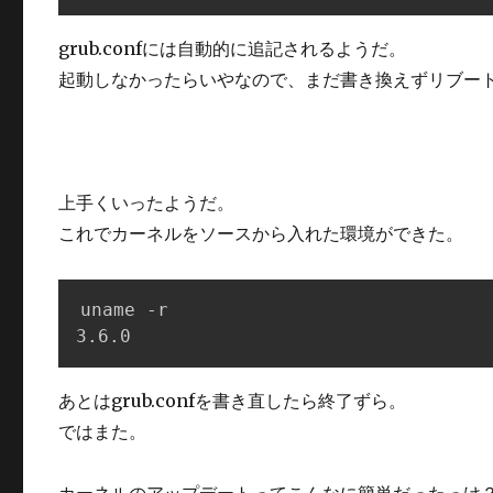
grub.confには自動的に追記されるようだ。
起動しなかったらいやなので、まだ書き換えずリブー
上手くいったようだ。
これでカーネルをソースから入れた環境ができた。
uname -r

3.6.0
あとはgrub.confを書き直したら終了ずら。
ではまた。
カーネルのアップデートってこんなに簡単だったっけ？