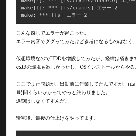
make[2]: *** [fs/cramfs/inode.o] エラー 
make[1]: *** [fs/cramfs] エラー 2

make: *** [fs] エラー 2
こんな感じでエラーが起こった。
エラー内容でググってみたけど参考になるものはなく、
仮想環境なのでHDDを増設してみたが、経緯は省きま
ext3の環境も欲しかったし、OSインストールからや
ここでまた問題が、出勤前に作業してたんですが、ma
1時間くらいかかってやっと終わりました。
遅刻はしなくてすんだ。
帰宅後、最後の仕上げをやってます。