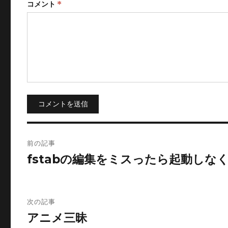
コメント
*
コメントを送信
投
前の記事
稿
fstabの編集をミスったら起動しな
ナ
ビ
次の記事
アニメ三昧
ゲ