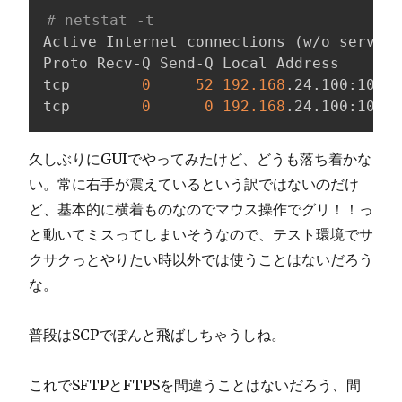
# netstat -t
Active Internet connections 
(
w/o servers
Proto Recv-Q Send-Q Local Address       
tcp        
0
52
192.168
.24.100:10022
tcp        
0
0
192.168
.24.100:10022
久しぶりにGUIでやってみたけど、どうも落ち着かな
い。常に右手が震えているという訳ではないのだけ
ど、基本的に横着ものなのでマウス操作でグリ！！っ
と動いてミスってしまいそうなので、テスト環境でサ
クサクっとやりたい時以外では使うことはないだろう
な。
普段はSCPでぽんと飛ばしちゃうしね。
これでSFTPとFTPSを間違うことはないだろう、間