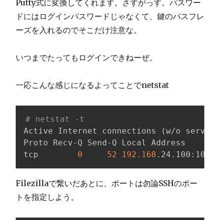
Putty式に変換してくれます。さすがっす。パスワー
ドにはログインパスワードじゃなくて、鍵のパスフレ
ーズを入れるのでそこだけ注意な。
いつまでたってもログインできねーぜ。
一応こんな感じになるよってことでnetstat
# netstat -t
Active Internet connections 
(
w/o servers
Proto Recv-Q Send-Q Local Address       
tcp        
0
52
192.168
.24.100:10022
Filezillaで繋いだあとに、ポートは勿論SSHのポー
トを指定しよう。