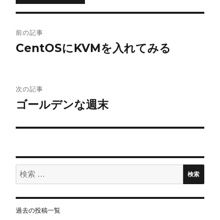
投
前の記事
稿
CentOSにKVMを入れてみる
ナ
ビ
次の記事
ゴールデンな週末
ゲ
ー
シ
ョ
検
検索
索:
ン
過去の投稿一覧