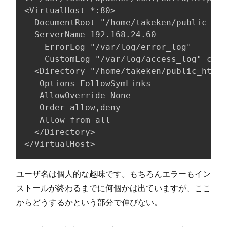
<VirtualHost *:80>

  DocumentRoot "/home/takeken/public_htm
  ServerName 192.168.24.60

    ErrorLog "/var/log/error_log"

    CustomLog "/var/log/access_log" comm
  <Directory "/home/takeken/public_html"
   Options FollowSymLinks

   AllowOverride None

   Order allow,deny

   Allow from all

  </Directory>

</VirtualHost>
ユーザ名は個人的な趣味です。もちろんエラーもイン
ストールが終わるまでに何個かは出ていますが、ここ
からどうするかという部分で伸びない。