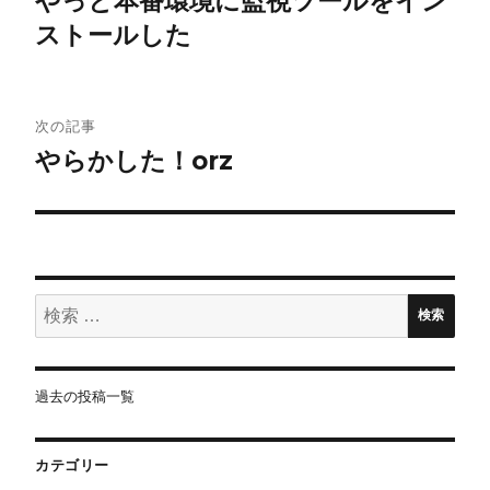
やっと本番環境に監視ツールをイン
ストールした
ナ
ビ
ゲ
次の記事
やらかした！orz
ー
シ
ョ
検
ン
検索
索:
過去の投稿一覧
カテゴリー