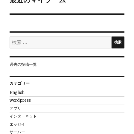
ー
シ
ョ
検
ン
検索
索:
過去の投稿一覧
カテゴリー
English
wordpress
アプリ
インターネット
エッセイ
サーバー