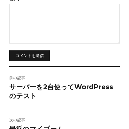
コメントを送信
投
前の記事
稿
サーバーを2台使ってWordPress
のテスト
ナ
ビ
ゲ
次の記事
最近のマイブーム