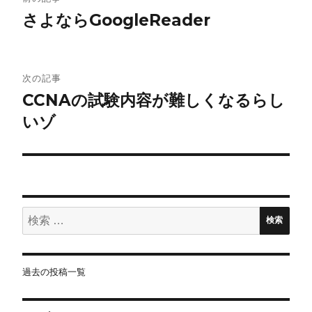
稿
さよならGoogleReader
ナ
ビ
次の記事
CCNAの試験内容が難しくなるらし
ゲ
いゾ
ー
シ
ョ
検
ン
検索
索:
過去の投稿一覧