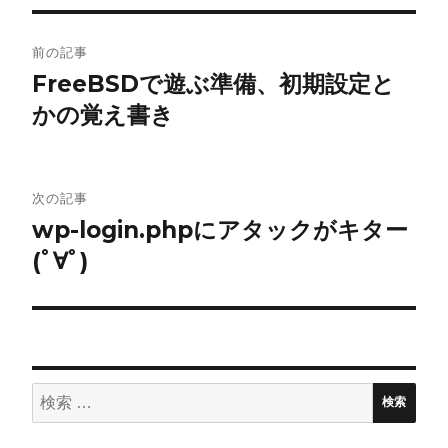
投
前の記事
稿
FreeBSDで遊ぶ準備、初期設定と
かの覚え書き
ナ
ビ
ゲ
次の記事
wp-login.phpにアタックがキター
ー
(ﾟ∀ﾟ)
シ
ョ
ン
検
検索
索: