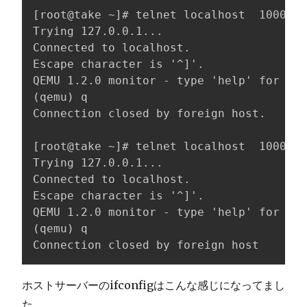
[root@take ~]# telnet localhost  10002

Trying 127.0.0.1...

Connected to localhost.

Escape character is '^]'.

QEMU 1.2.0 monitor - type 'help' for mor
(qemu) q

Connection closed by foreign host.

[root@take ~]# telnet localhost  10003

Trying 127.0.0.1...

Connected to localhost.

Escape character is '^]'.

QEMU 1.2.0 monitor - type 'help' for mor
(qemu) q

Connection closed by foreign host
ホストサーバーのifconfigはこんな感じになってまし
た。