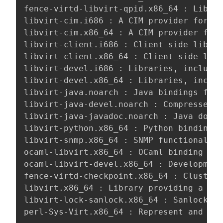
fence-virtd-libvirt-qpid.x86_64 : Libvir
libvirt-cim.i686 : A CIM provider for li
libvirt-cim.x86_64 : A CIM provider for 
libvirt-client.i686 : Client side librar
libvirt-client.x86_64 : Client side libr
libvirt-devel.i686 : Libraries, includes
libvirt-devel.x86_64 : Libraries, includ
libvirt-java.noarch : Java bindings for 
libvirt-java-devel.noarch : Compressed J
libvirt-java-javadoc.noarch : Java docum
libvirt-python.x86_64 : Python bindings 
libvirt-snmp.x86_64 : SNMP functionality
ocaml-libvirt.x86_64 : OCaml binding for
ocaml-libvirt-devel.x86_64 : Development
fence-virtd-checkpoint.x86_64 : Cluster+
libvirt.x86_64 : Library providing a sim
libvirt-lock-sanlock.x86_64 : Sanlock lo
perl-Sys-Virt.x86_64 : Represent and man