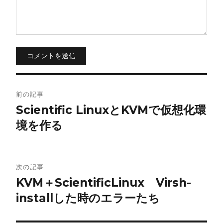
コメントを送信
投
前の記事
稿
Scientific LinuxとKVMで仮想化環
境を作る
ナ
ビ
ゲ
次の記事
KVM＋ScientificLinux Virsh-
ー
installした時のエラーたち
シ