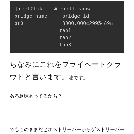
[root@take ~]# brctl show

bridge name     bridge id               
br0             8000.000c2995489a       
               tap1

               tap2

               tap3
ちなみにこれをプライベートクラ
ウドと言います。
嘘です。
ある意味あってるかも？
でもこのままだとホストサーバーからゲストサーバー