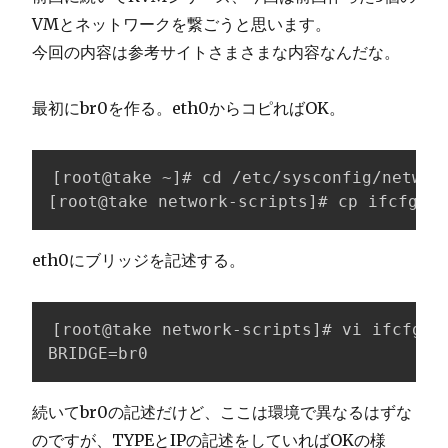
VMとネットワークを繋ごうと思います。
今回の内容は参考サイトさまさまな内容なんだな。
最初にbr0を作る。eth0からコピればOK。
[root@take ~]# cd /etc/sysconfig/network
[root@take network-scripts]# cp ifcfg-et
eth0にブリッジを記述する。
[root@take network-scripts]# vi ifcfg-et
BRIDGE=br0
続いてbr0の記述だけど、ここは環境で異なるはずな
のですが、TYPEとIPの記述をしていればOKの様