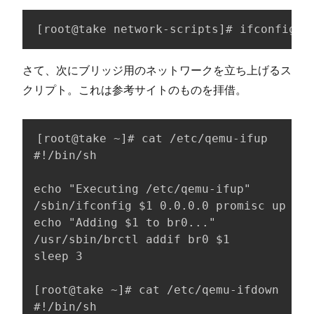
[root@take network-scripts]# ifconfig e
さて、次にブリッジ用のネットワークを立ち上げるス
クリプト。これは参考サイトのものを拝借。
[root@take ~]# cat /etc/qemu-ifup 

#!/bin/sh

echo "Executing /etc/qemu-ifup" 

/sbin/ifconfig $1 0.0.0.0 promisc up

echo "Adding $1 to br0..."

/usr/sbin/brctl addif br0 $1

sleep 3

[root@take ~]# cat /etc/qemu-ifdown 

#!/bin/sh
