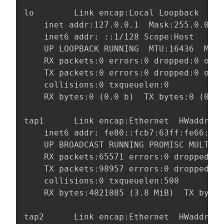
lo        Link encap:Local Loopback

    inet addr:127.0.0.1  Mask:255.0.0.0

    inet6 addr: ::1/128 Scope:Host

    UP LOOPBACK RUNNING  MTU:16436  Metr
    RX packets:0 errors:0 dropped:0 over
    TX packets:0 errors:0 dropped:0 over
    collisions:0 txqueuelen:0

    RX bytes:0 (0.0 b)  TX bytes:0 (0.0 
tap1      Link encap:Ethernet  HWaddr FE
    inet6 addr: fe80::fcb7:63ff:fe66:89d
    UP BROADCAST RUNNING PROMISC MULTICA
    RX packets:65571 errors:0 dropped:0 
    TX packets:98957 errors:0 dropped:0 
    collisions:0 txqueuelen:500

    RX bytes:4021085 (3.8 MiB)  TX bytes
tap2      Link encap:Ethernet  HWaddr 0A