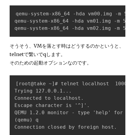
qemu-system-x86_64 -hda vm00.img -m 512
qemu-system-x86_64 -hda vm01.img -m 512 
qemu-system-x86_64 -hda vm02.img -m 512 
そうそう、VMを落とす時はどうするのかというと、
telnetで繋いでqします。
そのための起動オプションなのです。
[root@take ~]# telnet localhost  10001

Trying 127.0.0.1...

Connected to localhost.

Escape character is '^]'.

QEMU 1.2.0 monitor - type 'help' for mor
(qemu) q

Connection closed by foreign host.
