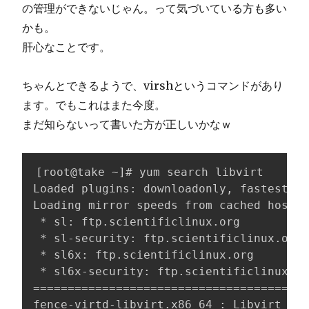
の管理ができないじゃん。って気づいている方も多い
かも。
肝心なことです。
ちゃんとできるようで、virshというコマンドがあり
ます。でもこれはまた今度。
まだ知らないって書いた方が正しいかなｗ
[root@take ~]# yum search libvirt

Loaded plugins: downloadonly, fastestmir
Loading mirror speeds from cached hostfi
 * sl: ftp.scientificlinux.org

 * sl-security: ftp.scientificlinux.org

 * sl6x: ftp.scientificlinux.org

 * sl6x-security: ftp.scientificlinux.or
========================================
fence-virtd-libvirt.x86_64 : Libvirt bac