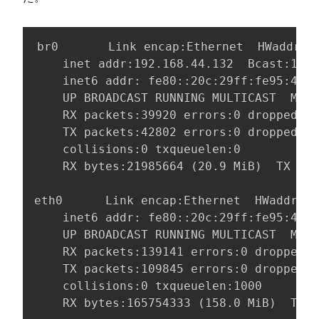
br0       Link encap:Ethernet  HWaddr 00
    inet addr:192.168.44.132  Bcast:192.
    inet6 addr: fe80::20c:29ff:fe95:489a
    UP BROADCAST RUNNING MULTICAST  MTU:
    RX packets:39920 errors:0 dropped:0 
    TX packets:42802 errors:0 dropped:0 
    collisions:0 txqueuelen:0

    RX bytes:21985664 (20.9 MiB)  TX byt
eth0      Link encap:Ethernet  HWaddr 00
    inet6 addr: fe80::20c:29ff:fe95:489a
    UP BROADCAST RUNNING MULTICAST  MTU:
    RX packets:139141 errors:0 dropped:0
    TX packets:109845 errors:0 dropped:0
    collisions:0 txqueuelen:1000

    RX bytes:165754333 (158.0 MiB)  TX b