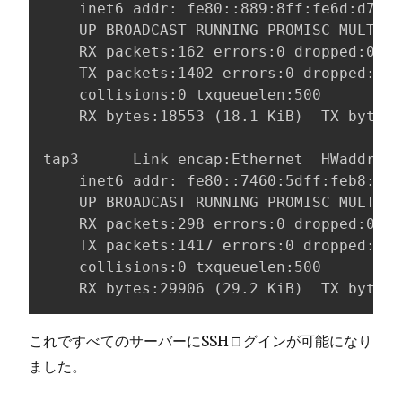
    inet6 addr: fe80::889:8ff:fe6d:d7f1/
    UP BROADCAST RUNNING PROMISC MULTICA
    RX packets:162 errors:0 dropped:0 ov
    TX packets:1402 errors:0 dropped:0 o
    collisions:0 txqueuelen:500

    RX bytes:18553 (18.1 KiB)  TX bytes:
tap3      Link encap:Ethernet  HWaddr 76
    inet6 addr: fe80::7460:5dff:feb8:9e1
    UP BROADCAST RUNNING PROMISC MULTICA
    RX packets:298 errors:0 dropped:0 ov
    TX packets:1417 errors:0 dropped:0 o
    collisions:0 txqueuelen:500

    RX bytes:29906 (29.2 KiB)  TX bytes:
これですべてのサーバーにSSHログインが可能になり
ました。