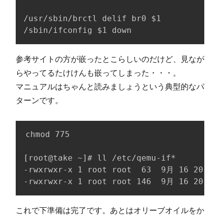
/usr/sbin/brctl delif br0 $1

/sbin/ifconfig $1 down
参考サイトの方が嵌ったとこらしいのだけど、見なが
らやってるたけけんも嵌ってしまった・・・。
マニュアルはちゃんと読みましょうという典型的なパ
ターンです。
chmod 775

[root@take ~]# ll /etc/qemu-if*

-rwxrwxr-x 1 root root  63  9月 16 20:22 
-rwxrwxr-x 1 root root 146  9月 16 20:22
これで下準備は完了です。あとはオリーブオイルをか