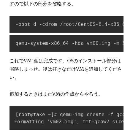
すので以下の部分を省略する。
-boot d -cdrom /root/CentOS-6.4-x86_64-
qemu-system-x86_64 -hda vm00.img -m 512
これでVM1個は完成です。OSのインストール部分は
省略しまっせ。後は好きなだけVMを追加してくださ
い。
追加するときはまたVMの作成からやろう。
[root@take ~]# qemu-img create -f qcow2 
Formatting 'vm02.img', fmt=qcow2 size=53