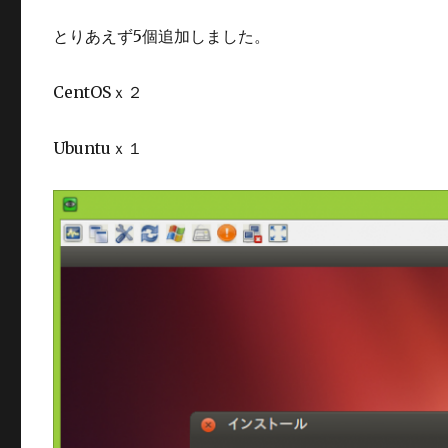
とりあえず5個追加しました。
CentOSｘ２
Ubuntuｘ１