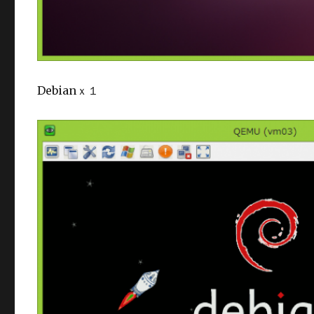
Debianｘ１