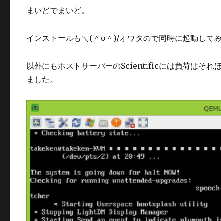
まいどでまいど。
インストールも＼(＾o＾)/オワタので同時に起動して
以外にもホストサーバーのScientificには負荷は
ました。