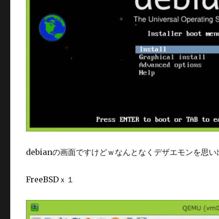
debianの画面ですけどｗなんとなくデザエモンを思
FreeBSDｘ１