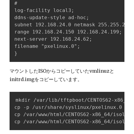
#

log-facility local3;

ddns-update-style ad-hoc;

subnet 192.168.24.0 netmask 255.255.255.
range 192.168.24.150 192.168.24.199;

next-server 192.168.24.62;

filename "pxelinux.0";

}
マウントしたISOからコピーしていたvmlinuzと
initrd.imgをコピーしています。
mkdir /var/lib/tftpboot/CENTOS62-x86_64

cp -p /usr/share/syslinux/pxelinux.0 /va
cp /var/www/html/CENTOS62-x86_64/isolinu
cp /var/www/html/CENTOS62-x86_64/isolinu