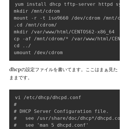
yum install dhcp tftp-server httpd sysli
mkdir /mnt/cdrom

mount -r -t iso9660 /dev/cdrom /mnt/cdro
.cd /mnt/cdrom/

mkdir /var/www/html/CENTOS62-x86_64

cp -af /mnt/cdrom/* /var/www/html/CENTOS
cd ../

umount /dev/cdrom
dhcpの設定ファイルを書いてます。ここはまぁ見た
ままです。
vi /etc/dhcp/dhcpd.conf

#

# DHCP Server Configuration file.

#   see /usr/share/doc/dhcp*/dhcpd.conf.
#   see 'man 5 dhcpd.conf'
