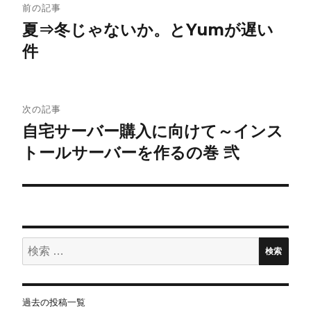
前の記事
稿
夏⇒冬じゃないか。とYumが遅い
件
ナ
ビ
ゲ
次の記事
自宅サーバー購入に向けて～インス
ー
トールサーバーを作るの巻 弐
シ
ョ
ン
検
検索
索:
過去の投稿一覧