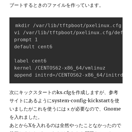
ブートするときのファイルを作っています。
mkdir /var/lib/tftpboot/pxelinux.cfg

vi /var/lib/tftpboot/pxelinux.cfg/defaul
prompt 1

default cent6

label cent6

kernel /CENTOS62-x86_64/vmlinuz

append initrd=/CENTOS62-x86_64/initrd.im
次にキックスタートのks.cfgを作成しますが、参考
サイトにあるようにsystem-config-kickstartを使
いましたがこれを使うにはｘが必要なので、Gnome
を入れました。
あとからXを入れるのは全然やったことなかったので