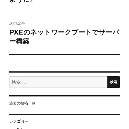
ビ
ゲ
次の記事
ー
PXEのネットワークブートでサーバ
シ
ー構築
ョ
ン
検
検索
索:
過去の投稿一覧
カテゴリー