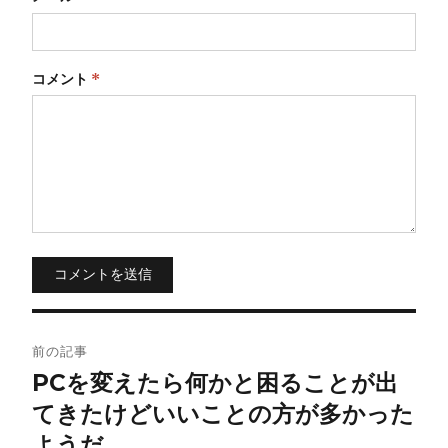
コメント
*
コメントを送信
投
前の記事
稿
PCを変えたら何かと困ることが出
てきたけどいいことの方が多かった
ナ
ようだ。