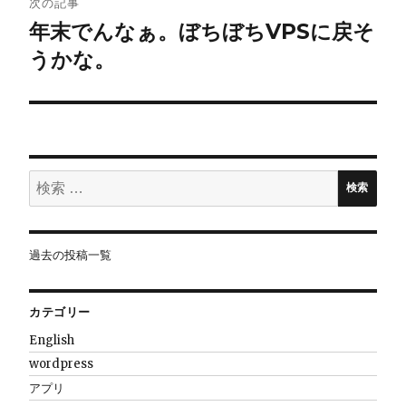
ゲ
次の記事
年末でんなぁ。ぼちぼちVPSに戻そ
ー
うかな。
シ
ョ
ン
検
検索
索:
過去の投稿一覧
カテゴリー
English
wordpress
アプリ