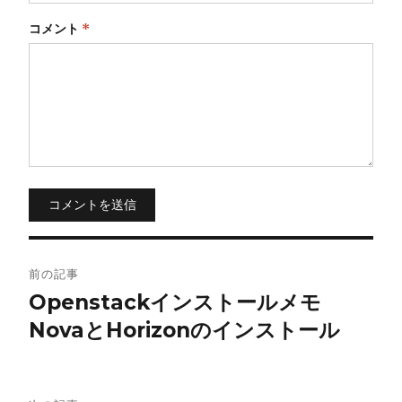
コメント
*
コメントを送信
投
前の記事
稿
Openstackインストールメモ
NovaとHorizonのインストール
ナ
ビ