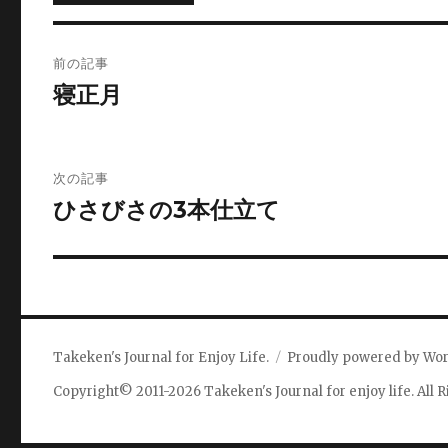
投
前の記事
稿
寝正月
ナ
ビ
次の記事
ひさびさの3本仕立て
ゲ
ー
シ
ョ
Takeken's Journal for Enjoy Life.
Proudly powered by Wo
ン
Copyright© 2011-2026 Takeken's Journal for enjoy life. All 