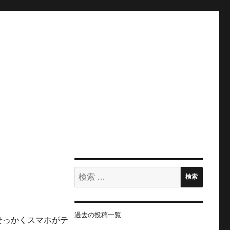
検
検索
索:
過去の投稿一覧
せっかくスマホがテ