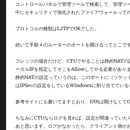
コントロールパネルで管理ツールで検索して、管理ツ
中にセキュリティで強化されたファイアウォールって
プロトコルの種類はL2TPでOKでした。
続いて手順４のルーターのポートを開けるってとこで
フレッツの場合だけど、CTUでやることは静的NAT
ーカルIPを指定してそこをAllowしてやる必要があり
静的NATの設定っていうのは、このポートに（ソケッ
はIPSecの設定をしているWindowsに割り当ててい
参考サイトにも書いてますとおり、1701は開けなくて
ちなみにCTUならログを見れば、設定が間違っていた
あと思います。ログがなかったら、クライアント側が