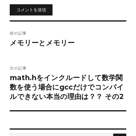
コメントを送信
投
前の記事
稿
メモリーとメモリー
ナ
ビ
次の記事
math.hをインクルードして数学関
ゲ
数を使う場合にgccだけでコンパイ
ー
ルできない本当の理由は？？ その2
シ
ョ
ン