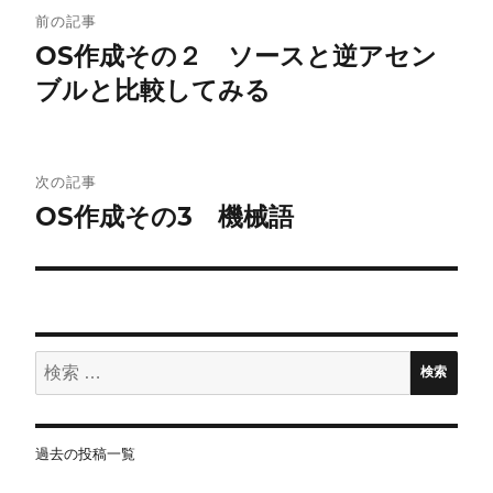
投
前の記事
稿
OS作成その２ ソースと逆アセン
ブルと比較してみる
ナ
ビ
ゲ
次の記事
OS作成その3 機械語
ー
シ
ョ
検
ン
検索
索:
過去の投稿一覧