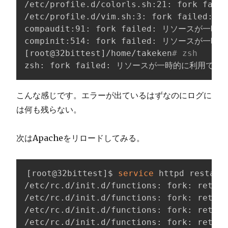
/etc/profile.d/colorls.sh:21: fork
/etc/profile.d/vim.sh:3: fork fail
compaudit:91: fork failed: リソースが一
[
root@32bittest
]
/home/takeken
# zsh
zsh: fork failed: リソースが一時的に利用でき
こんな感じです。エラーが出ているはずなのにログに
は何も残らない。
次はApacheをリロードしてみる。
[
root@32bittest
]
$ 
service
 httpd restart

/etc/rc.d/init.d/functions: fork: retry:
/etc/rc.d/init.d/functions: fork: retry:
/etc/rc.d/init.d/functions: fork: retry:
/etc/rc.d/init.d/functions: fork: retry: