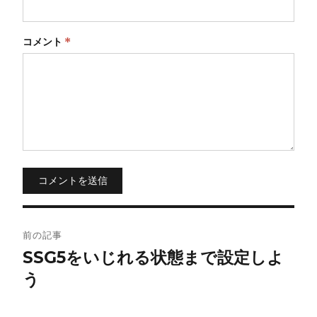
コメント
*
コメントを送信
投
前の記事
稿
SSG5をいじれる状態まで設定しよ
う
ナ
ビ