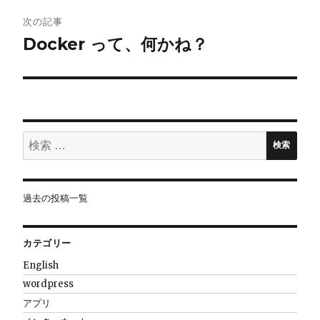
ゲ
次の記事
Docker って、何かね？
ー
シ
ョ
検
ン
検索
索:
過去の投稿一覧
カテゴリー
English
wordpress
アプリ