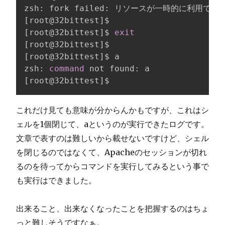
[
root@32bittest
]
[
root@32bittest
]
$ 
exit
[
root@32bittest
]
[
root@32bittest
]
$ a

zsh: 
command
[
root@32bittest
]
$
これだけ見ても意味が分からんかもですが、これはシ
ェルを1個閉じて、aというのが実行できたログです。
文章で表すのは難しいから載せないですけど、シェル
を閉じるのではなくて、Apacheのセッションが切れ
るのを待ってからコマンドを実行してみるという事で
も実行はできました。
出来ること、出来なくなったことを把握するのはちょ
っと難しそうですなぁ。