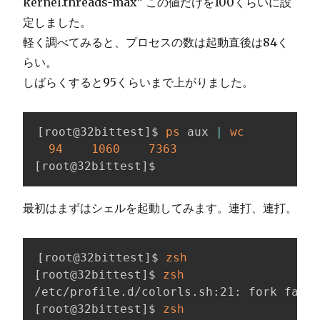
kernel.threads-max” この値だけを100くらいに設
定しました。
軽く調べてみると、プロセスの数は起動直後は84く
らい。
しばらくすると95くらいまで上がりました。
[
root@32bittest
]
$ 
ps
 aux 
|
wc
94
1060
7363
[
root@32bittest
]
$
最初はまずはシェルを起動してみます。連打、連打。
[
root@32bittest
]
$ 
zsh
[
root@32bittest
]
$ 
zsh
[
root@32bittest
]
$ 
zsh