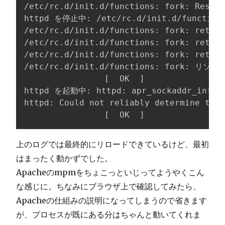
/etc/rc.d/init.d/functions: fork: Resour
httpd を停止中: /etc/rc.d/init.d/funct
/etc/rc.d/init.d/functions: fork: 
/etc/rc.d/init.d/functions: fork: 
/etc/rc.d/init.d/functions: fork: 
/etc/rc.d/init.d/functions: fork: 
[
  OK  
]
httpd を起動中: httpd: apr_sockaddr_info_
httpd: Could not reliably determine the 
[
  OK  
]
上のログでは最終的にリロードできているけど、最初
はまったく動かずでした。
Apacheのmpmをちょこっといじってようやくこん
な感じに。ちなみにブラウザ上で確認してみたら、
Apacheの仕組みの説明になってしまうので省きます
が、プロセスが既にある分はちゃんと動いてくれま