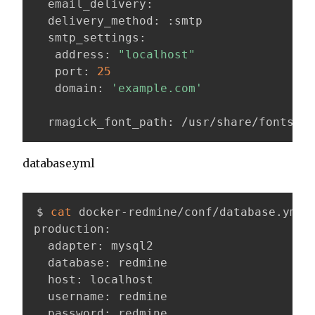
  email_delivery:

  delivery_method: :smtp

  smtp_settings:

   address: 
"localhost"
   port: 
25
   domain: 
'example.com'
  rmagick_font_path: /usr/share/fonts/ip
database.yml
$ 
cat
 docker-redmine/conf/database.yml

production:

  adapter: mysql2

  database: redmine

  host: localhost

  username: redmine

  password: redmine
