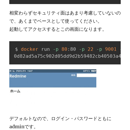
相変わらずセキュリティ面はあまり考慮していないの
で、あくまでベースとして使ってください。
起動してアクセスするとこの画面になります。
$ 
docker
 run 
-p
80
:80 
-p
22
-p
9001
-d
 
0d82ad5a75c902d05dd9d2b59482cb40503a4214
デフォルトなので、ログイン・パスワードともに
adminです。