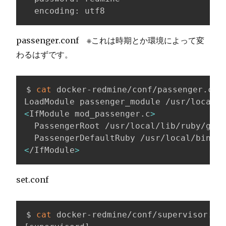
  encoding: utf8
passenger.conf ※これは時期とか環境によって変
わるはずです。
$ 
cat
 docker-redmine/conf/passenger.conf
<
IfModule mod_passenger.c
>
  PassengerRoot /usr/local/lib/ruby/gems
<
/IfModule
>
set.conf
$ 
cat