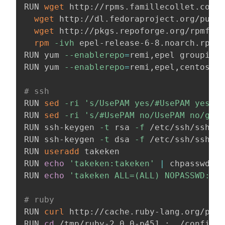
RUN 
wget
 http://rpms.famillecollet.com/e
wget
 http://dl.fedoraproject.org/pub/e
wget
 http://pkgs.repoforge.org/rpmforg
rpm
-ivh
 epel-release-6-8.noarch.rpm r
RUN yum 
--enablerepo
=
remi,epel groupinst
RUN yum 
--enablerepo
=
remi,epel,centosplu
# ssh
RUN 
sed
-ri
's/UsePAM yes/#UsePAM yes/g'
RUN 
sed
-ri
's/#UsePAM no/UsePAM no/g'
 /
RUN ssh-keygen 
-t
 rsa 
-f
 /etc/ssh/ssh_ho
RUN ssh-keygen 
-t
 dsa 
-f
 /etc/ssh/ssh_ho
RUN 
useradd
 takeken

RUN 
echo
'takeken:takeken'
|
 chpasswd

RUN 
echo
'takeken ALL=(ALL) NOPASSWD:ALL
# ruby
RUN 
curl
 http://cache.ruby-lang.org/pub/
RUN 
cd
 /tmp/ruby-2.0.0-p451 
;
 ./configur