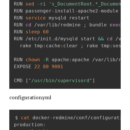
RUN 
sed
-ri
's_DocumentRoot.*_DocumentRo
RUN passenger-install-apache2-module 
--a
RUN 
service
 mysqld restart

RUN 
cd
 /var/lib/redmine 
;
 bundle 
exec
 ra
RUN 
sleep
60
RUN /etc/init.d/mysqld start 
&&
cd
 /var/
  rake tmp:cache:clear 
;
 rake tmp:sessio
RUN 
chown
-R
 apache:apache /var/lib/redm
EXPOSE 
22
80
9001
CMD 
[
"/usr/bin/supervisord"
]
configuration.yml
$ 
cat
 docker-redmine/conf/configuration.
production:
