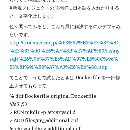
#新規プロジェクトの”説明”に日本語を入れたりする
と、文字化けします。
色々調べてみると、こんな風に解決するのがデフォみ
たいです。
http://linuxserver.jp/%E3%82%B5%E3%83%BC
%E3%83%90%E6%A7%8B%E7%AF%89/db/my
sql/%E6%96%87%E5%AD%97%E5%8C%96%
E3%81%91%E8%A7%A3%E6%B6%88.php
てことで、うちで試したときは Dockerfile を一部修
正させてもらって
% diff Dockerfile.original Dockerfile
47a51,53
> RUN mkdir -p /etc/mysql.d
> ADD files/my_additional.cnf
/etc/mysql.d/my_additional.cnf