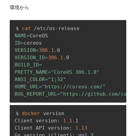
環境から
$ 
cat
NAME
=
ID
=
VERSION
=
386.1
VERSION_ID
=
386.1
BUILD_ID
=
PRETTY_NAME
=
"CoreOS 386.1.0"
ANSI_COLOR
=
"1;32"
HOME_URL
=
"https://coreos.com/"
BUG_REPORT_URL
=
"https://github.com/coreo
$ 
docker
 version

Client version: 
1.1
.1

Client API version: 
1.13
Go version 
(
client
)
: go1.2
