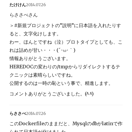
たけけん
2014.07.26
らささべさん
＞#新規プロジェクトの”説明”に日本語を入れたりす
ると、文字化けします。
わー、ほんとですね（泣）プロトタイプとしても、こ
れは詰めが甘い・・・(´･ω･｀)
情報ありがとうございます。
HEREDOCの変わりの/tmpからリダイレクトするテ
クニックは素晴らしいですね。
公開するのは一時の恥という事で、精進します。
コメントありがとうございました。(^^)
らささべ
2014.07.26
このDockerfileのままだと、Mysqlのdbがlatinで作
られて日本語が化けました。