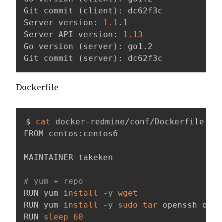
Git commit 
(
client
)
: dc62f3c

Server version: 
1.1
.1

Server API version: 
1.13
Go version 
(
server
)
: go1.2

Git commit 
(
server
)
: dc62f3c
Dockerfile
$ 
cat
 docker-redmine/conf/Dockerfile

FROM centos:centos6

MAINTAINER takeken

# yum + repo
RUN yum 
install
-y
wget
RUN yum 
install
-y
sudo
tar
 openssh open
RUN 
sleep
60