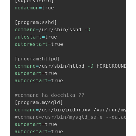
[
supervisord
]
nodaemon
=
true

[
program:sshd
]
command
=
/usr/sbin/sshd 
-D
autostart
=
autorestart
=
true

[
program:httpd
]
command
=
/usr/sbin/httpd 
-D
autostart
=
autorestart
=
true

#command ha docchika ??
[
program:mysqld
]
command
=
/usr/bin/pidproxy /var/run/mysql
#command=/usr/bin/mysqld_safe --datadir=
autostart
=
autorestart
=
true