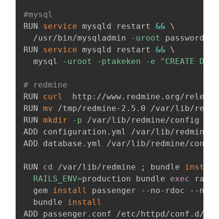
#mysql
RUN 
service
 mysqld restart 
&&
\
  /usr/bin/mysqladmin 
-uroot
 password ta
RUN 
service
 mysqld restart 
&&
\
  mysql 
-uroot
-ptakeken
-e
"CREATE DATA
# redmine
RUN 
curl
  http://www.redmine.org/release
RUN 
mv
 /tmp/redmine-2.5.0 /var/lib/redmi
RUN 
mkdir
-p
 /var/lib/redmine/config

ADD configuration.yml /var/lib/redmine/c
ADD database.yml /var/lib/redmine/config
RUN 
cd
 /var/lib/redmine 
;
 bundle 
install
RAILS_ENV
=
production bundle 
exec
 rake 
  gem 
install
 passenger --no-rdoc --no-r
  bundle 
install
ADD passenger.conf /etc/httpd/conf.d/pas