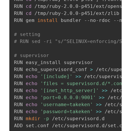
RUN 
cd
 /tmp/ruby-2.0.0-p451/ext/openssl 
RUN 
cd
 /tmp/ruby-2.0.0-p451/ext/zlib 
;
 r
RUN gem 
install
 bundler --no-rdoc --no-r
# setting
# RUN sed -ri "s/^SELINUX=enforcing/SEL
# supervisor
RUN easy_install supervisor

RUN echo_supervisord_conf 
>
 /etc/supervi
RUN 
echo
'[include]'
>>
 /etc/supervisord
RUN 
echo
'files = supervisord.d/*.conf'
RUN 
echo
'[inet_http_server]'
>>
 /etc/su
RUN 
echo
'port=0.0.0.0:9001'
>>
 /etc/sup
RUN 
echo
'username=takeken'
>>
 /etc/supe
RUN 
echo
'password=takeken'
>>
 /etc/supe
RUN 
mkdir
-p
 /etc/supervisord.d

ADD set.conf /etc/supervisord.d/set.conf
