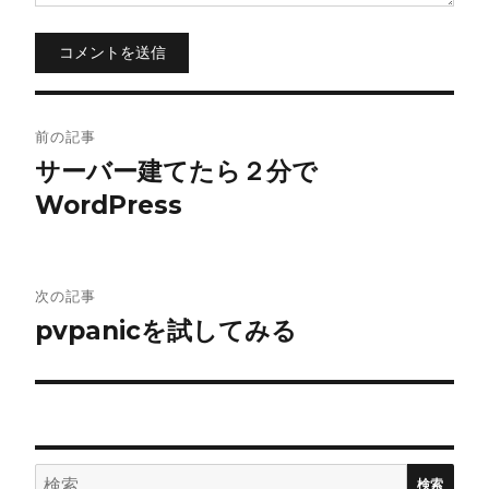
コメントを送信
投
前の記事
稿
サーバー建てたら２分で
WordPress
ナ
ビ
ゲ
次の記事
pvpanicを試してみる
ー
シ
ョ
検
ン
検索