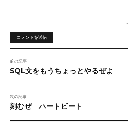
コメントを送信
投
前の記事
稿
SQL文をもうちょっとやるぜよ
ナ
ビ
次の記事
刻むぜ ハートビート
ゲ
ー
シ