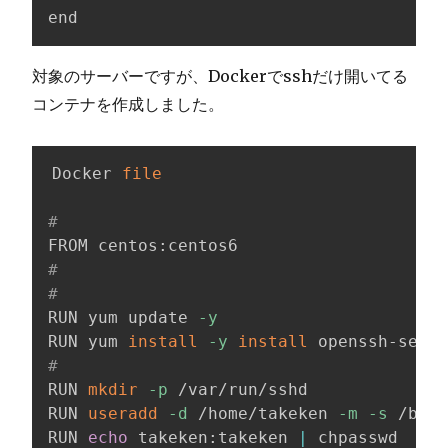
end
対象のサーバーですが、Dockerでsshだけ開いてる
コンテナを作成しました。
Docker 
file
#
#
#
RUN yum update 
-y
RUN yum 
install
-y
install
 openssh-serve
#
RUN 
mkdir
-p
 /var/run/sshd

RUN 
useradd
-d
 /home/takeken 
-m
-s
 /bin/
RUN 
echo
 takeken:takeken 
|
 chpasswd
