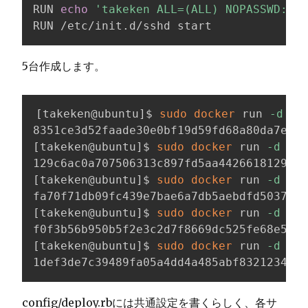
RUN 
echo
'takeken ALL=(ALL) NOPASSWD:ALL
RUN /etc/init.d/sshd start
5台作成します。
[
takeken@ubuntu
]
$ 
sudo
docker
 run 
-d
-p
[
takeken@ubuntu
]
$ 
sudo
docker
 run 
-d
-p
[
takeken@ubuntu
]
$ 
sudo
docker
 run 
-d
-p
[
takeken@ubuntu
]
$ 
sudo
docker
 run 
-d
-p
[
takeken@ubuntu
]
$ 
sudo
docker
 run 
-d
-p
1def3de7c39489fa05a4dd4a485abf83212348f0
config/deploy.rbには共通設定を書くらしく、各サ