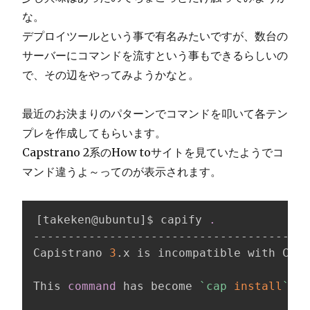
な。
デプロイツールという事で有名みたいですが、数台の
サーバーにコマンドを流すという事もできるらしいの
で、その辺をやってみようかなと。
最近のお決まりのパターンでコマンドを叩いて各テン
プレを作成してもらいます。
Capstrano 2系のHow toサイトを見ていたようでコ
マンド違うよ～ってのが表示されます。
[
takeken@ubuntu
]
$ capify 
.
----------------------------------------
Capistrano 
3
.x is incompatible with Capi
This 
command
 has become 
`
cap 
install
`
in