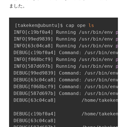
ました。
[
takeken@ubuntu
]
$ cap ope 
ls
INFO
[
c19bf0a4
]
 Running /usr/bin/env 
pwd
 
INFO
[
99ed9839
]
 Running /usr/bin/env 
pwd
 
INFO
[
63c04ca8
]
 Running /usr/bin/env 
pwd
 
DEBUG
[
c19bf0a4
]
 Command: /usr/bin/env 
pw
INFO
[
f068bcf9
]
 Running /usr/bin/env 
pwd
 
INFO
[
587d697b
]
 Running /usr/bin/env 
pwd
 
DEBUG
[
99ed9839
]
 Command: /usr/bin/env 
pw
DEBUG
[
63c04ca8
]
 Command: /usr/bin/env 
pw
DEBUG
[
f068bcf9
]
 Command: /usr/bin/env 
pw
DEBUG
[
587d697b
]
 Command: /usr/bin/env 
pw
DEBUG
[
63c04ca8
]
         /home/takekenDEB
DEBUG
[
c19bf0a4
]
         /home/takeken

DEBUG
[
63c04ca8
]