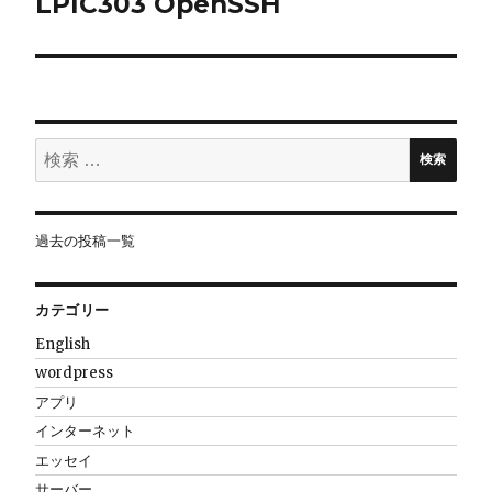
LPIC303 OpenSSH
ゲ
ー
シ
ョ
検
検索
索:
ン
過去の投稿一覧
カテゴリー
English
wordpress
アプリ
インターネット
エッセイ
サーバー