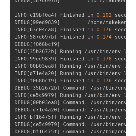
DEBUG
[
587d697b
]
         /home/takeken

INFO
[
c19bf0a4
]
 Finished 
in
0.192
 seconds
DEBUG
[
99ed9839
]
         /home/takeken

INFO
[
63c04ca8
]
 Finished 
in
0.176
 seconds
INFO
[
587d697b
]
 Finished 
in
0.174
 seconds
DEBUG
[
f068bcf9
]
INFO
[
35b2672b
]
 Running /usr/bin/env 
ls
 o
INFO
[
99ed9839
]
 Finished 
in
0.178
 seconds
INFO
[
00b03ea8
]
 Running /usr/bin/env 
ls
 o
INFO
[
d71e4a20
]
 Running /usr/bin/env 
ls
 o
INFO
[
f068bcf9
]
 Finished 
in
0.176
 seconds
DEBUG
[
35b2672b
]
 Command: /usr/bin/env 
ls
INFO
[
ce5c9979
]
 Running /usr/bin/env 
ls
 o
DEBUG
[
00b03ea8
]
 Command: /usr/bin/env 
ls
DEBUG
[
d71e4a20
]
 Command: /usr/bin/env 
ls
INFO
[
bf16475f
]
 Running /usr/bin/env 
ls
 o
DEBUG
[
ce5c9979
]
 Command: /usr/bin/env 
ls
DEBUG
[
bf16475f
]
 Command: /usr/bin/env 
ls