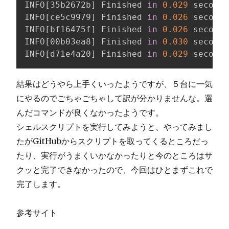
INFO
[
35b2672b
]
 Finished 
in
0.029
 seconds
INFO
[
ce5c9979
]
 Finished 
in
0.026
 seconds
INFO
[
bf16475f
]
 Finished 
in
0.026
 seconds
INFO
[
00b03ea8
]
 Finished 
in
0.030
 seconds
INFO
[
d71e4a20
]
 Finished 
in
0.029
 seconds
結果はどうやら上手くいったようですが、５台に一気
にやるのでごちゃごちゃして訳が分かりませんな。選
んだコマンドが良くなかったようです。
シェルスクリプトを実行してみようと、やってみまし
たがGitHubからスクリプトを取ってくるところだっ
たり、実行がうまくいかなかったりと今のところはサ
クッと完了できなかったので、今回はひとまずこれで
完了します。
参考サイト