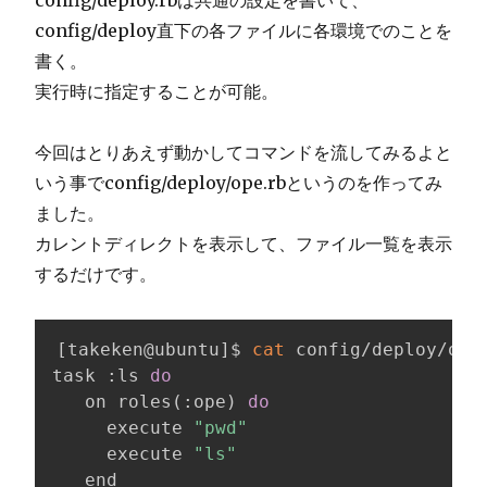
config/deploy直下の各ファイルに各環境でのことを
書く。
実行時に指定することが可能。
今回はとりあえず動かしてコマンドを流してみるよと
いう事でconfig/deploy/ope.rbというのを作ってみ
ました。
カレントディレクトを表示して、ファイル一覧を表示
するだけです。
[
takeken@ubuntu
]
$ 
cat
 config/deploy/ope.
task :ls 
do
   on roles
(
:ope
)
do
     execute 
"pwd"
     execute 
"ls"
   end
