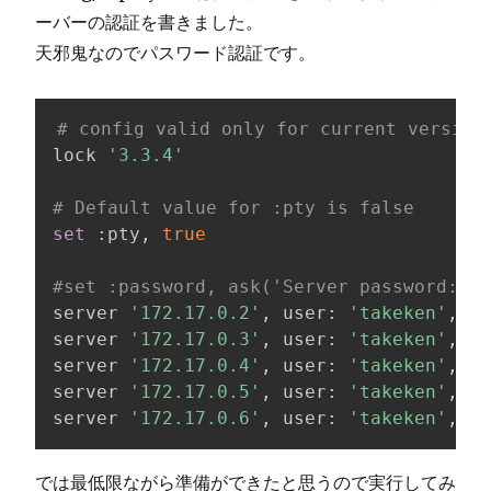
ーバーの認証を書きました。
天邪鬼なのでパスワード認証です。
# config valid only for current version
lock 
'3.3.4'
# Default value for :pty is false
set
 :pty, 
true
#set :password, ask('Server password:', 
server 
'172.17.0.2'
, user: 
'takeken'
, po
server 
'172.17.0.3'
, user: 
'takeken'
, po
server 
'172.17.0.4'
, user: 
'takeken'
, po
server 
'172.17.0.5'
, user: 
'takeken'
, po
server 
'172.17.0.6'
, user: 
'takeken'
, po
では最低限ながら準備ができたと思うので実行してみ