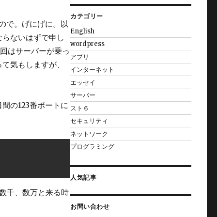
カテゴリー
たので。げにげに。以
English
ならないはずで申し
wordpress
今回はサーバーが乗っ
アプリ
って気もしますが、
インターネット
エッセイ
サーバー
間の123番ポートに
スト６
セキュリティ
ネットワーク
プログラミング
人気記事
cには数千、数万と来る時
お問い合わせ