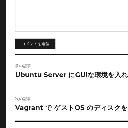
コメントを送信
投
前の記事
稿
Ubuntu Server にGUIな環境を入
ナ
ビ
次の記事
Vagrant で ゲストOS のディス
ゲ
ー