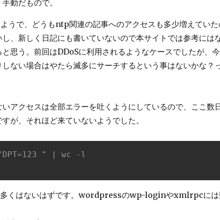
。手動だもので。
たようで、どうもntp関連の記事へのアクセスも多少増えてい
いないし、新しく日記にも書いていないので本サイトでは参考には
と思う。前回はDDoSに利用されるようなケースでしたが、
りしない場合はやたら滅多にサーチするという事はないかな？
いアクセスは全部エラーを吐くようにしているので、ここ数日
ですが、それほど来ていないようでした。
"DPT=123 " | wc -l
ど多くはないはずです。wordpressのwp-loginやxmlrp