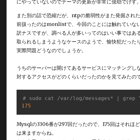
にやっていないのでテーマの更新が非常に億劫でげす
また別の話で恐縮だが、ntpの脆弱性がまた発掘され
前扱ったのはmonlistで、今回のことには触れて
訳ナスですが、調べる人が多いってのはいい事ではある
取られるしまうようなケースのようで、愉快犯だった
実際問題どうなのでしょうか。
うちのサーバーは開けてあるサービスにマッチングしな
対するアクセスがどのくらいだったのかを見てみたの
# sudo cat /var/log/messages* | grep 
175
Mysqlの3306番が297回だったので、175回はそれほ
は来ますからね。