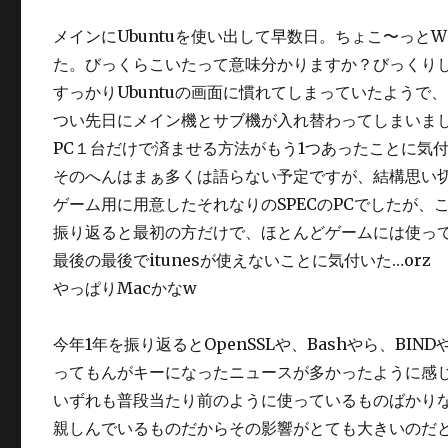
メインにUbuntuを使い出して早数日。ちょこ〜っと
た。びっくらこいたって意味分かりますか？びっくり
すっかりUbuntuの画面に慣れてしまっていたよう
つい先日にメイン機とサブ機が入れ替わってしまいました
PC１台だけで済ませる方法がもう1つあったことに気
そのへんはまぁ多くは語らない予定ですが、結構思い
ゲーム用に用意したそれなりのSPECのPCでしたが
振り返ると最初の方だけで、ほとんどゲームには使っ
最後の最後でitunesが使えないことに気付いた…orz
やっぱりMacかなw
今年1年を振り返るとOpenSSLや、Bashやら、B
ってもんがキーになったニュースが多かったように感
いずれも普段当たり前のように使っているものばかり
親しんでいるものだからその影響がとても大きいのだ