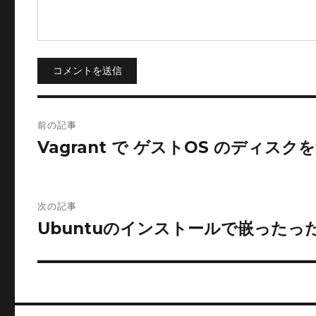
コメントを送信
投
前の記事
稿
Vagrant で ゲストOS のディス
ナ
ビ
次の記事
Ubuntuのインストールで嵌ったっ
ゲ
ー
シ