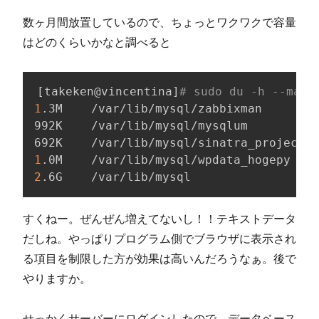
数ヶ月間放置しているので、ちょっとワクワクで容量
はどのくらいかなと調べると
[
takeken@vincentina
]
# sudo du -h --max-
1
.3M    /var/lib/mysql/zabbixman

992K    /var/lib/mysql/mysqlum

1
2
.6G    /var/lib/mysql
すくねー。ぜんぜん増えてないし！！テキストデータ
だしね。やっぱりプログラム側でブラウザに表示され
る項目を制限した方が効果は高いんだろうなぁ。後で
やりますか。
せっかくサーバーにログインしたので、データベース