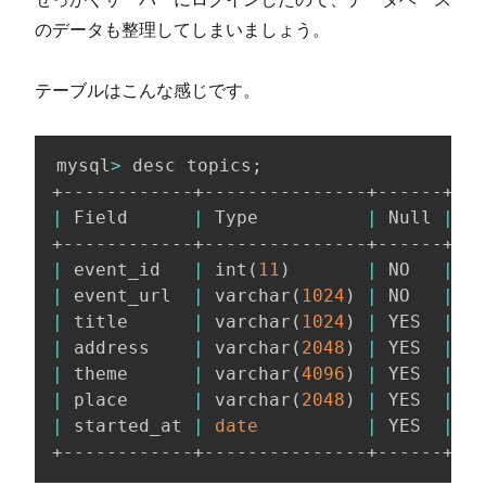
のデータも整理してしまいましょう。
テーブルはこんな感じです。
mysql
>
 desc topics
;
|
 Field      
|
 Type          
|
 Null 
|
 Ke
|
 event_id   
|
 int
(
11
)
|
 NO   
|
 PR
|
 event_url  
|
 varchar
(
1024
)
|
 NO   
|
|
 title      
|
 varchar
(
1024
)
|
 YES  
|
|
 address    
|
 varchar
(
2048
)
|
 YES  
|
|
 theme      
|
 varchar
(
4096
)
|
 YES  
|
|
 place      
|
 varchar
(
2048
)
|
 YES  
|
|
 started_at 
|
date
|
 YES  
|
+------------+---------------+------+---