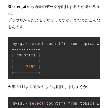
Started_atから過去のデータを削除するのが楽やろう
ね。
ブラウザからだとモッサリしますが、まだまだこんな
もんです。
mysql
>
select
 count
(
*
)
 from topics wher
|
 count
(
*
)
|
|
2194
|
+----------+
今年の3月より過去のものは削除しましょうか。
mysql
>
select
 count
(
*
)
 from topics wher