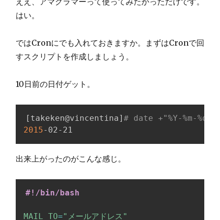
ええ、アマグラマーって使ってみたかっただけです。
はい。
ではCronにでも入れておきますか。まずはCronで回
すスクリプトを作成しましょう。
10日前の日付ゲット。
[
takeken@vincentina
]
# date +"%Y-%m-%d" 
2015
-02-21
出来上がったのがこんな感じ。
#!/bin/bash
MAIL_TO
=
"メールアドレス"