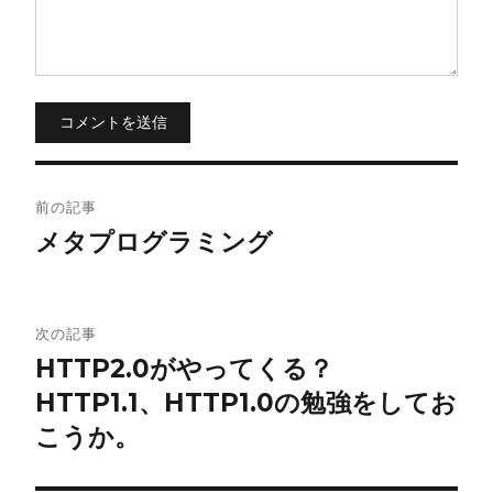
コメントを送信
投
前の記事
稿
メタプログラミング
ナ
ビ
次の記事
HTTP2.0がやってくる？
ゲ
HTTP1.1、HTTP1.0の勉強をしてお
ー
こうか。
シ