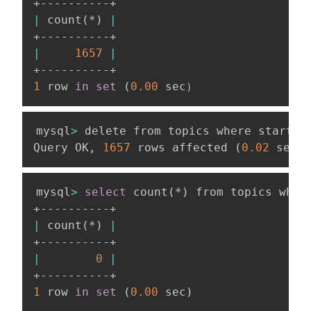
|
 count
(
*
)
|
|
1657
|
1
 row 
in
set
(
0.00
 sec）
mysql
>
 delete from topics where started
Query OK, 
1657
 rows affected 
(
0.02
 sec
)
mysql
>
select
 count
(
*
)
 from topics wher
|
 count
(
*
)
|
|
0
|
1
 row 
in
set
(
0.00
 sec
)