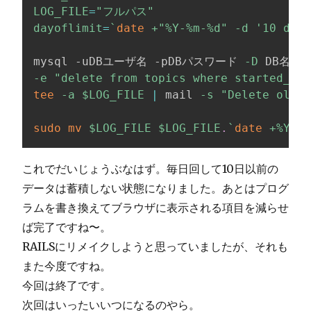
LOG_FILE
=
"フルパス"
dayoflimit
=
`
date
 +
"%Y-%m-%d"
-d
'10 days
mysql -uDBユーザ名 -pDBパスワード 
-D
 DB名 
\
-e
"delete from topics where started_at 
tee
-a
$LOG_FILE
|
 mail 
-s
"Delete old d
sudo
mv
$LOG_FILE
$LOG_FILE
.
`
date
 +%Y%m%
これでだいじょうぶなはず。毎日回して10日以前の
データは蓄積しない状態になりました。あとはプログ
ラムを書き換えてブラウザに表示される項目を減らせ
ば完了ですね〜。
RAILSにリメイクしようと思っていましたが、それも
また今度ですね。
今回は終了です。
次回はいったいいつになるのやら。