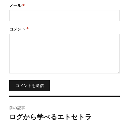
メール
*
コメント
*
コメントを送信
投
前の記事
稿
ログから学べるエトセトラ
ナ