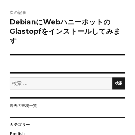
ビ
次の記事
DebianにWebハニーポットの
ゲ
Glastopfをインストールしてみま
ー
す
シ
ョ
ン
検
検索
索:
過去の投稿一覧
カテゴリー
English