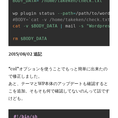
BODY_DATA
=
"/home/takeken/check.txt"
wp plugin status 
--path
=
/path/to/wordpre
#BODY=`cat -v /home/takeken/check.txt`
cat
-v
$BODY_DATA
|
 mail 
-s
"Wordpress P
rm
$BODY_DATA
2015/08/02 追記
“col”オプションを使うことでもっと簡単に出来たの
で修正しました。
あと、テーマとWP本体のアップデートも確認すると
こを追加。そもそも何で確認してないのんって話です
けども。
#!/bin/sh