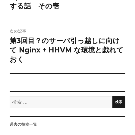
する話 その壱
ビ
ゲ
次の記事
ー
第3回目？のサーバ引っ越しに向け
シ
て Nginx + HHVM な環境と戯れて
おく
ョ
ン
検
検索
索:
過去の投稿一覧