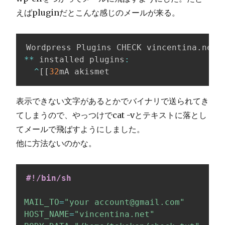
えばpluginだとこんな感じのメールが来る。
Wordpress Plugins CHECK vincentina
.
*
*
 installed plugins
:
^
[
[
32
mA akismet                    
^
[
[
表示できない文字があるとかでバイナリで送られてき
てしまうので、やっつけでcat -vとテキストに落とし
てメールで飛ばすようにしました。
他に方法ないのかな。
#!/bin/sh
MAIL_TO
=
"your account@gmail.com"
HOST_NAME
=
"vincentina.net"