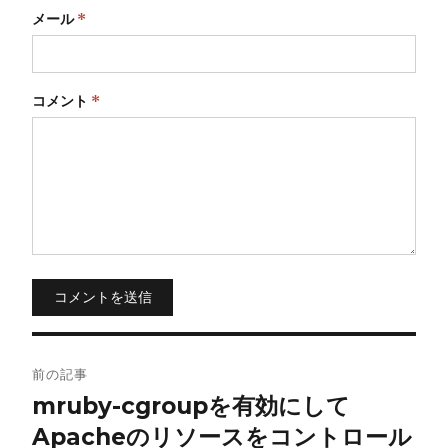
メール
*
コメント
*
コメントを送信
投
前の記事
稿
mruby-cgroupを有効にして
Apacheのリソースをコントロール
ナ