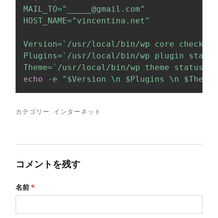
MAIL_TO
=
"_____@gmail.com"
HOST_NAME
=
"vincentina.net"
Version
=
`
/usr/local/bin/wp core check-up
Plugins
=
`
/usr/local/bin/wp plugin status
Theme
=
`
/usr/local/bin/wp theme status 
--
echo
-e
"
$Version
\n
$Plugins
\n
$Theme
"
カテゴリー:
インターネット
コメントを残す
名前
*