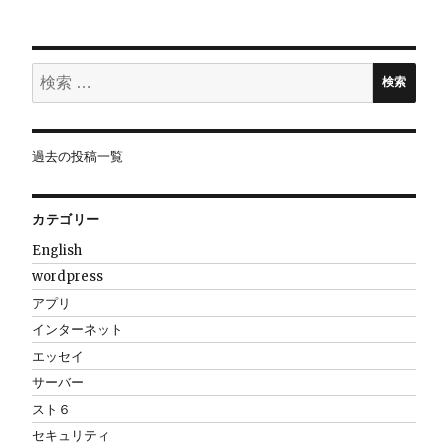
シ
ョ
検
検索
索:
ン
過去の投稿一覧
カテゴリー
English
wordpress
アプリ
インターネット
エッセイ
サーバー
スト６
セキュリティ