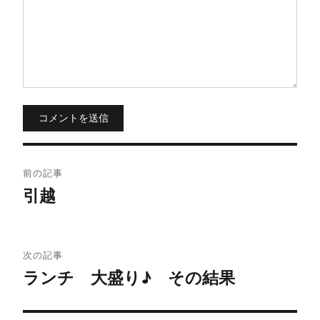
コメントを送信
投
前の記事
稿
引越
ナ
ビ
次の記事
ランチ 大盛り♪ その結果
ゲ
ー