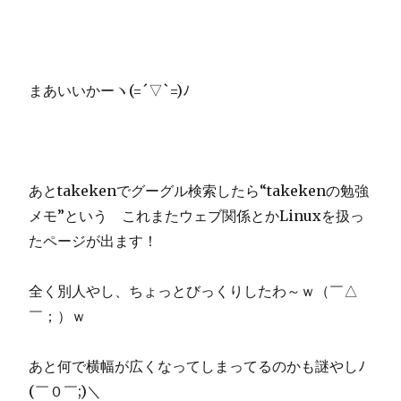
まあいいかーヽ(=´▽`=)ﾉ
あとtakekenでグーグル検索したら“takekenの勉強
メモ”という これまたウェブ関係とかLinuxを扱っ
たページが出ます！
全く別人やし、ちょっとびっくりしたわ～ｗ（￣△
￣；）ｗ
あと何で横幅が広くなってしまってるのかも謎やしﾉ
(￣０￣;)＼