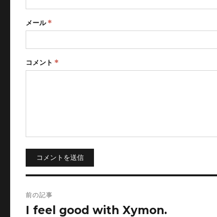
メール
*
コメント
*
コメントを送信
投
前の記事
稿
I feel good with Xymon.