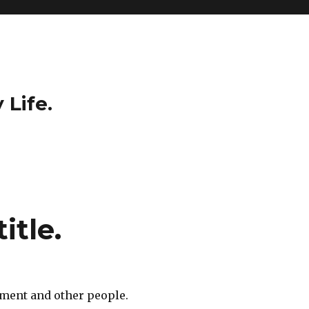
 Life.
itle.
omment and other people.