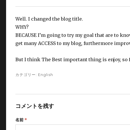
Well. I changed the blog title.
WHY?
BECAUSE I’m going to try my goal that are to kn
get many ACCESS to my blog, furthermore improve
But I think The Best important thing is enjoy, so 
カテゴリー:
English
コメントを残す
名前
*