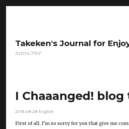
Takeken's Journal for Enjoy
たけけんブログ
I Chaaanged! blog t
2016.08.28
English
First of all. I’m so sorry for you that give me c