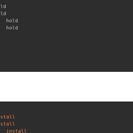
nstall
nstall
lter			
install