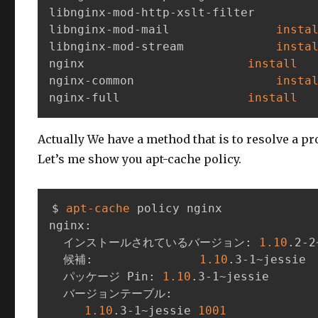
libnginx-mod-http-xslt-fi
libnginx-mod-mail				
insta
libnginx-mod-stream				
insta
nginx						
install
nginx-common					
insta
nginx-full					
install
Actually We have a method that is to resolve a p
Let’s me show you apt-cache policy.
$ 
apt-cache
 policy nginx

nginx:

  インストールされているバージョン: 
1.10
.2-2
  候補:               
1.10
.3-1~jessie

  パッケージ Pin: 
1.10
.3-1~jessie

  バージョンテーブル:

1.10
.3-1~jessie 
1001