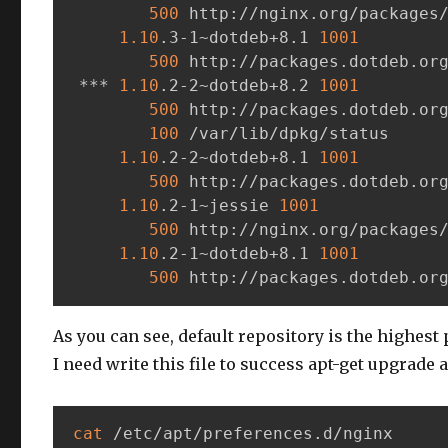
500
 http://nginx.org/packages/
1.10
.3-1~dotdeb+8.1 
1001
500
 http://packages.dotdeb.org
 *** 
1.10
.2-2~dotdeb+8.2 
1001
500
 http://packages.dotdeb.org
100
 /var/lib/dpkg/status

1.10
.2-2~dotdeb+8.1 
1001
500
 http://packages.dotdeb.org
1.10
.2-1~jessie 
1001
500
 http://nginx.org/packages/
1.10
.2-1~dotdeb+8.1 
1001
500
 http://packages.dotdeb.or
As you can see, default repository is the highest p
I need write this file to success apt-get upgrade
cat
 /etc/apt/preferences.d/nginx
