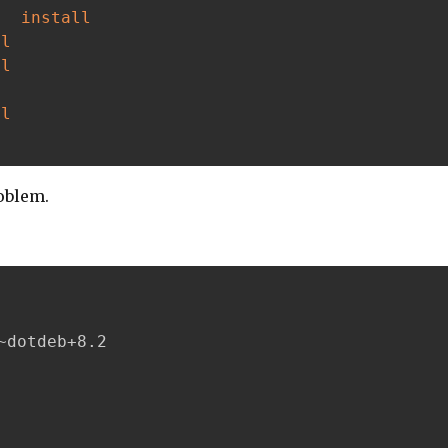
lter			
install
ll
ll
ll
roblem.
~dotdeb+8.2
