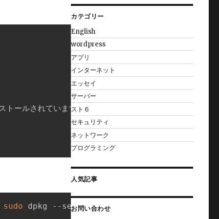
カテゴリー
English
wordpress
アプリ
インターネット
エッセイ
サーバー
はインストールされています または

スト６
セキュリティ
ネットワーク
プログラミング
人気記事
sudo
 dpkg --set-selections

お問い合わせ