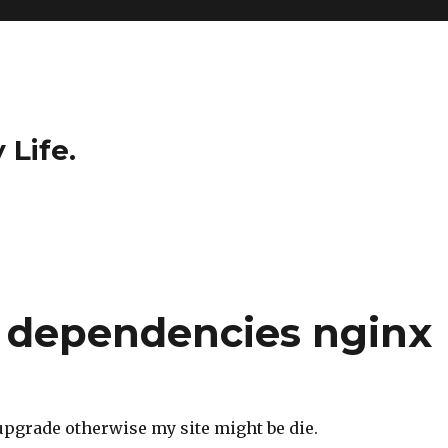
 Life.
s dependencies nginx
 upgrade otherwise my site might be die.