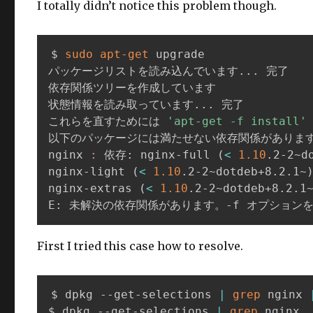
I totally didn’t notice this problem though.
$ 
sudo
apt-get
 upgrade

パッケージリストを読み込んでいます
..
. 完了

依存関係ツリーを作成しています

状態情報を読み取っています
..
. 完了

これらを直すためには 
'apt-get -f install'
以下のパッケージには満たせない依存関係があります:
nginx 
:
 依存: nginx-full 
(
<
1.10
.2-2~d
nginx-light 
(
<
1.10
.2-2~dotdeb+8.2.1~
nginx-extras 
(
<
1.10
.2-2~dotdeb+8.2.1
E: 未解決の依存関係があります。-f オプション
First I tried this case how to resolve.
$ dpkg --get-selections 
|
grep
 nginx 
$ dpkg --get-selections 
|
grep
 nginx
