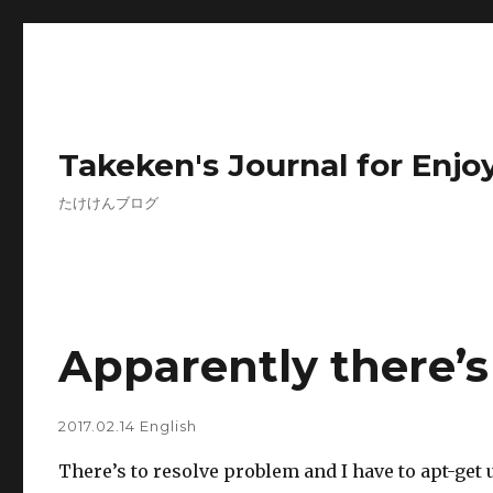
Takeken's Journal for Enjoy
たけけんブログ
Apparently there’
2017.02.14
English
There’s to resolve problem and I have to apt-get