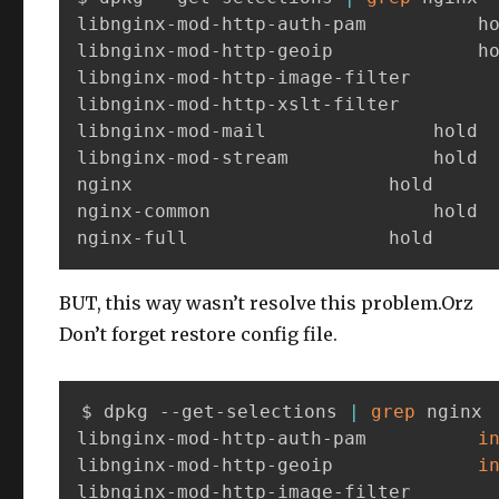
libnginx-mod-http-auth-pam			hold

libnginx-mod-http-geoip				hold

libnginx-mod-http-image-filter			hold

libnginx-mod-http-xslt-filter			hold

libnginx-mod-mail				hold

libnginx-mod-stream				hold

nginx						hold

nginx-common					hold

nginx-full					hold
BUT, this way wasn’t resolve this problem.Orz
Don’t forget restore config file.
$ dpkg --get-selections 
|
grep
 nginx

libnginx-mod-http-auth-pam			
i
libnginx-mod-http-geoip				
i
libnginx-mod-http-image-fi