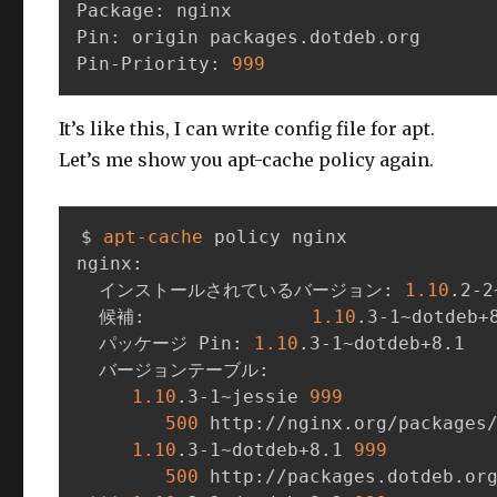
Package: nginx

Pin: origin packages.dotdeb.org

Pin-Priority: 
999
It’s like this, I can write config file for apt.
Let’s me show you apt-cache policy again.
$ 
apt-cache
 policy nginx

nginx:

  インストールされているバージョン: 
1.10
.2-2
  候補:               
1.10
.3-1~dotdeb+8
  パッケージ Pin: 
1.10
.3-1~dotdeb+8.1

  バージョンテーブル:

1.10
.3-1~jessie 
999
500
 http://nginx.org/packages/
1.10
.3-1~dotdeb+8.1 
999
500
 http://packages.dotdeb.org