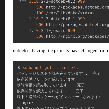
 *** 
1.10
.2-2~dotdeb+8.2 
999
500
 http://packages.dotdeb.org
100
 /var/lib/dpkg/status

1.10
.2-2~dotdeb+8.1 
999
500
 http://packages.dotdeb.org
1.10
.2-1~jessie 
999
500
 http://nginx.org/packages
dotdeb is having file priority have changed from 
$ 
sudo
apt-get
-f
install
パッケージリストを読み込んでいます
..
. 完了

依存関係ツリーを作成しています

状態情報を読み取っています
..
. 完了

依存関係を解決しています 
..
. 完了

以下の追加パッケージがインストールされます:

  nginx

以下のパッケージはアップグレードされます:
