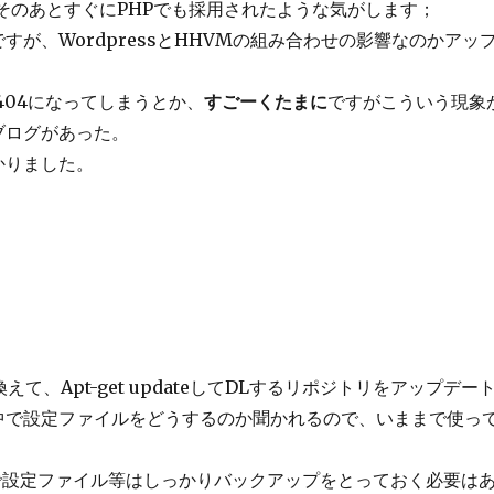
そのあとすぐにPHPでも採用されたような気がします；
が、WordpressとHHVMの組み合わせの影響なのかアッ
404になってしまうとか、
すごーくたまに
ですがこういう現象
ブログがあった。
かりました。
listを書き換えて、Apt-get updateしてDLするリポジトリをアップ
ると途中で設定ファイルをどうするのか聞かれるので、いままで使っ
ので設定ファイル等はしっかりバックアップをとっておく必要は