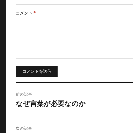
コメント
*
コメントを送信
投
前の記事
稿
なぜ言葉が必要なのか
ナ
ビ
次の記事