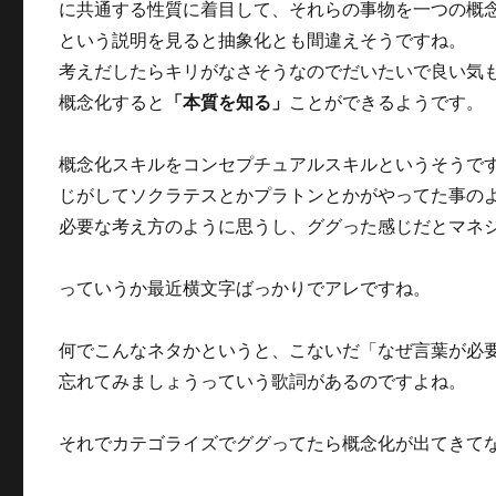
に共通する性質に着目して、それらの事物を一つの概
という説明を見ると抽象化とも間違えそうですね。
考えだしたらキリがなさそうなのでだいたいで良い気
概念化すると
「本質を知る」
ことができるようです。
概念化スキルをコンセプチュアルスキルというそうで
じがしてソクラテスとかプラトンとかがやってた事の
必要な考え方のように思うし、ググった感じだとマネ
っていうか最近横文字ばっかりでアレですね。
何でこんなネタかというと、こないだ「なぜ言葉が必
忘れてみましょうっていう歌詞があるのですよね。
それでカテゴライズでググってたら概念化が出てきて