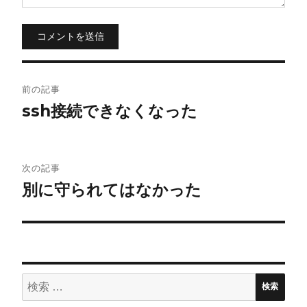
コメントを送信
投
前の記事
稿
ssh接続できなくなった
ナ
ビ
次の記事
別に守られてはなかった
ゲ
ー
シ
ョ
検
検索
索: