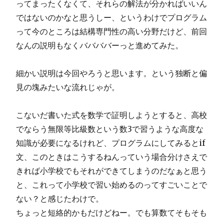
ってまったくなくて、それらの解法が分かればいいん
ではないのかなと思うしー、というわけでプログラム
って今のところは結構専門性の高い分野だけど、前回
なんの説明もなくババババーっと進めてみた。
細かい説明は今回やろうと思います。という独断と偏
見の塊みたいな流れじゃが。
こないだ書いた式を数学で証明しようとすると、高校
でならう無限等比級数という数3で習うような高度な
知識が必要になるけれど、プログラムにしてみるとif
文、このときはこうするねんっていう場合分けさえで
きれば小学校でもそれができてしまうのだなぁと思う
と、これって小学校で習い始めるのってすごいことで
ない？と感じたわけで。
ちょっと短絡的かもだけどねー。でも算数てそもそも