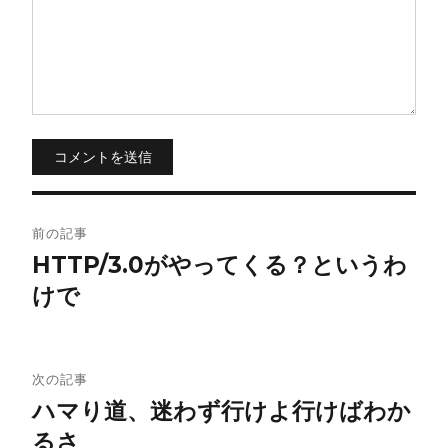
コメントを送信
投
前の記事
稿
HTTP/3.0がやってくる？というわ
けで
ナ
ビ
ゲ
次の記事
ハマり道、迷わず行けよ行けばわか
ー
るさ