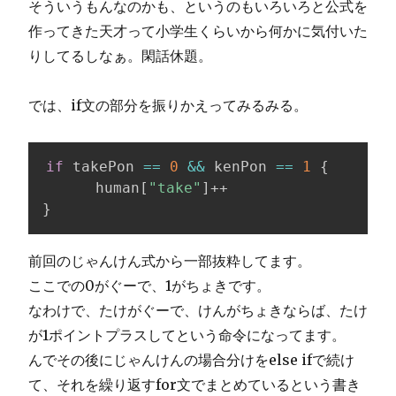
そういうもんなのかも、というのもいろいろと公式を
作ってきた天才って小学生くらいから何かに気付いた
りしてるしなぁ。閑話休題。
では、if文の部分を振りかえってみるみる。
if
 takePon 
==
0
&&
 kenPon 
==
1
{
      human
[
"take"
]
}
前回のじゃんけん式から一部抜粋してます。
ここでの0がぐーで、1がちょきです。
なわけで、たけがぐーで、けんがちょきならば、たけ
が1ポイントプラスしてという命令になってます。
んでその後にじゃんけんの場合分けをelse ifで続け
て、それを繰り返すfor文でまとめているという書き