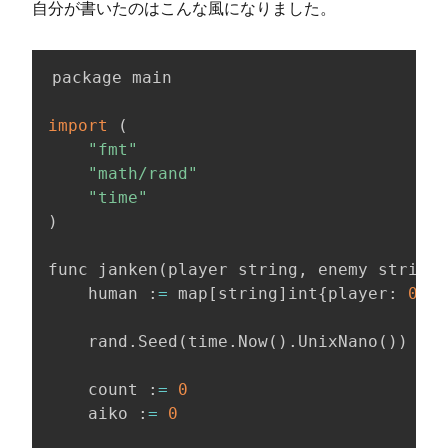
自分が書いたのはこんな風になりました。
package main

import
(
"fmt"
"math/rand"
"time"
)
func janken
(
player string, enemy string
)
	human :
=
 map
[
string
]
int
{
player: 
0
, e
	rand.Seed
(
time.Now
(
)
.UnixNano
(
))
	count :
=
0
	aiko :
=
0