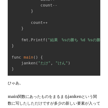
			count--

}
		count++

}
	fmt.Printf
(
"結果　%sの勝ち %d %sの勝ち %
}
func 
main
(
)
{
	janken
(
"たけ"
, 
"けん"
)
}
ひゃあ。
main関数にあったものをまるまるjankenという関
数に写したしただけですが多少の新しい要素が入って