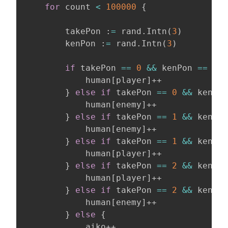
for
 count 
<
100000
{
		takePon :
=
 rand.Intn
(
3
)
		kenPon :
=
 rand.Intn
(
3
)
if
 takePon 
==
0
&&
 kenPon 
==
1
{
			human
[
player
]
++

}
else
if
 takePon 
==
0
&&
 kenPon
			human
[
enemy
]
++

}
else
if
 takePon 
==
1
&&
 kenPon
			human
[
enemy
]
++

}
else
if
 takePon 
==
1
&&
 kenPon
			human
[
player
]
++

}
else
if
 takePon 
==
2
&&
 kenPon
			human
[
player
]
++

}
else
if
 takePon 
==
2
&&
 kenPon
			human
[
enemy
]
++

}
else
{
			aiko++
