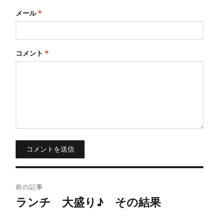
メール
*
コメント
*
コメントを送信
投
前の記事
稿
ランチ 大盛り♪ その結果