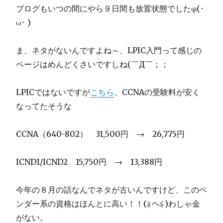
ブログもいつの間にやら９日間も放置状態でしたφ(･
ω･ )
ま、ネタがないんですよね～、LPIC入門って感じの
ページはめんどくさいですしね(￣Д￣；；
LPICではないですが
こちら
、CCNAの受験料が安く
なってたそうな
CCNA（640-802） 31,500円 → 26,775円
ICND1/ICND2 15,750円 → 13,388円
今年の８月の話なんでネタが古いんですけど、このベ
ンダー系の資格はほんとに高い！！(≧ヘ≦)わしゃ金
がない。