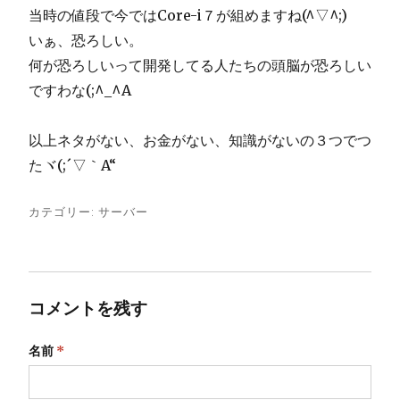
当時の値段で今ではCore-i７が組めますね(^▽^;)
いぁ、恐ろしい。
何が恐ろしいって開発してる人たちの頭脳が恐ろしい
ですわな(;^_^A
以上ネタがない、お金がない、知識がないの３つでつ
たヾ(;´▽｀A“
カテゴリー:
サーバー
コメントを残す
名前
*