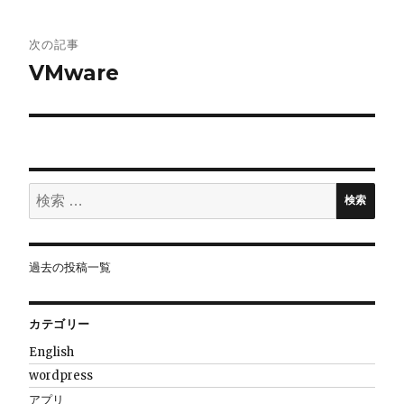
ナ
ビ
次の記事
VMware
ゲ
ー
シ
ョ
検
検索
索:
ン
過去の投稿一覧
カテゴリー
English
wordpress
アプリ