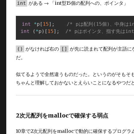
がある → 「int型15個の配列への、ポインタ」
int
int
*
p
[
15
]
;
/* pは配列(15個)、中身はi
int
(
*
p
)
[
15
]
;
/* pはポインタ、指す先はint
がなければ右の
が先に読まれて配列が主語に
()
[]
だ。
似てるようで全然違うものだった。というのがそもそ
ちゃんと理解しておかないとえらいことになるやつだ
2次元配列をmallocで確保する弱点
10章で2次元配列をmallocで動的に確保するプロ