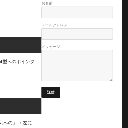
お名前
メールアドレス
メッセージ
int型へのポインタ
送信
配列への」→ 左に