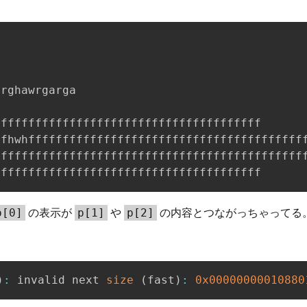
rghawrgarga



ffffffffffffffffffffffffffffffffffffff

fhwhfffffffffffffffffffffffffffffffffffffffff
fffffffffffffffffffffffffffffffffffffffffffff
fffffffffffffffffffffffffffffffffffffff
の表示が
や
の内容とつながっちゃってる
p[0]
p[1]
p[2]
)
:
 invalid next 
size
(
fast
)
:
0x00000000010880