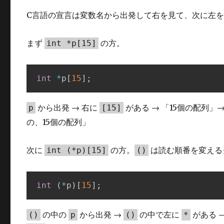
C言語の宣言は変数名から出発して右を見て、次に左
まず
の方。
int *p[15]
int
*
p
[
15
]
;
から出発 → 右に
がある → 「15個の配列」
p
[15]
の、15個の配列」
次に
の方。
は読む順番を変える
int (*p)[15]
()
int
(
*
p
)
[
15
]
;
の中の
から出発 →
の中で左に
がある 
()
p
()
*