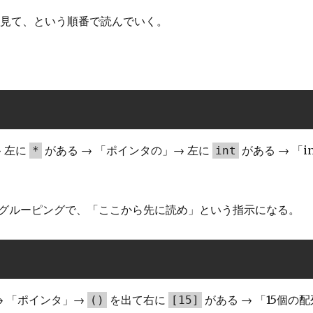
を見て、という順番で読んでいく。
→ 左に
がある → 「ポインタの」→ 左に
がある → 「
*
int
グルーピングで、「ここから先に読め」という指示になる。
→ 「ポインタ」→
を出て右に
がある → 「15個の
()
[15]