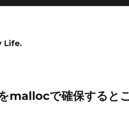
 Life.
列をmallocで確保すると