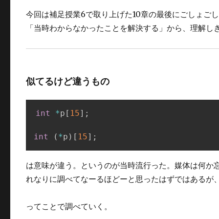
今回は補足授業6で取り上げた10章の最後にごしょご
「当時わからなかったことを解決する」から、理解し
似てるけど違うもの
int
*
p
[
15
]
;
int
(
*
p
)
[
15
]
;
は意味が違う。というのが当時流行った。媒体は何か
れなりに調べてなーるほどーと思ったはずではあるが
ってことで調べていく。