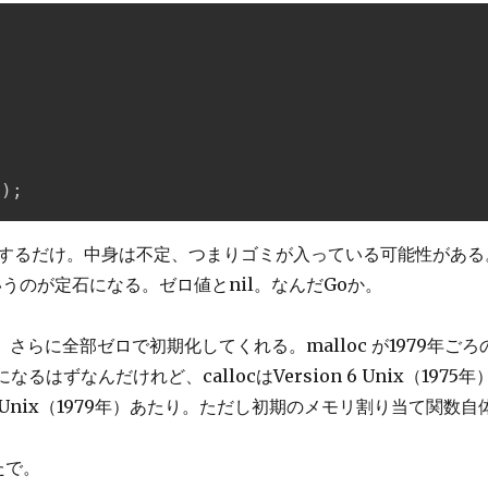
e
)
;
確保するだけ。中身は不定、つまりゴミが入っている可能性があ
いうのが定石になる。ゼロ値とnil。なんだGoか。
て、さらに全部ゼロで初期化してくれる。malloc が1979年ご
るはずなんだけれど、callocはVersion 6 Unix（197
 7 Unix（1979年）あたり。ただし初期のメモリ割り当て関数
たで。