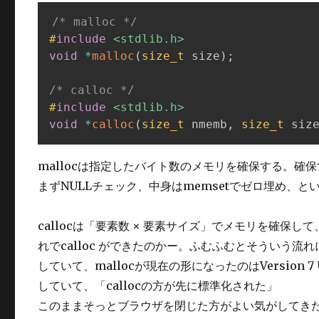
/* malloc */
#
include
<stdlib.h>
void
*
malloc
(
size_t
 size
)
;
/* calloc */
#
include
<stdlib.h>
void
*
calloc
(
size_t
 nmemb
,
size_t
 siz
mallocは指定したバイト数のメモリを確保する。
まずNULLチェック、中身はmemsetでゼロ埋め、と
callocは「要素数 × 要素サイズ」でメモリを確保し
れでcalloc ができたのかー。ふむふむとそういう流れにな
していて、mallocが現在の形になったのはVersion
していて、「callocの方が先に標準化された」
このままそっとブラウザを閉じた方がよい気がしてき