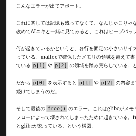
こんなエラーが出てアボート。
これに関しては記憶も残ってなくて、なんじゃこりゃ
改めてAIニキと一緒に見てみると、これはヒープバッ
何が起きているかというと、各行を固定の小さいサイズ
っている。mallocで確保したメモリの領域を超え
ている
や
の領域を踏み荒らしている、
p[1]
p[2]
だから
を表示すると
や
の内容ま
p[0]
p[1]
p[2]
続けてしまうのだ。
そして最後の
のエラー。これはglibcが
free()
フローによって壊されてしまったために起きている。f
とglibcが怒っている、という構図。