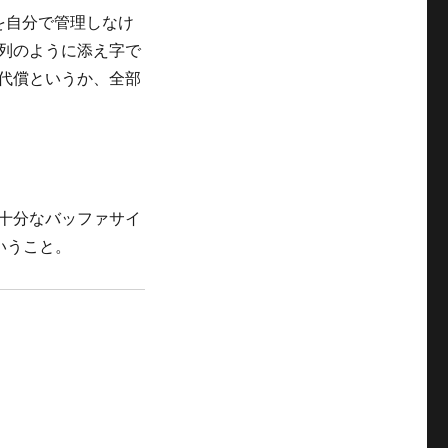
を自分で管理しなけ
配列のように添え字で
の代償というか、全部
、十分なバッファサイ
いうこと。