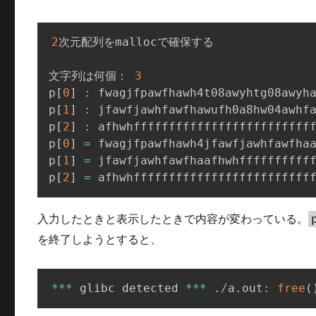
2
次元配列をmallocで確保する

文字列は何個： 
3
p
[
0
]
:
 fwagjfpawfhawh4t08awyhtg08awyha
p
[
1
]
:
 jfawfjawhfawfhawufh0a8hw04awhfa
p
[
2
]
:
 afhwhffffffffffffffffffffffffff
p
[
0
]
=
 fwagjfpawfhawh4jfawfjawhfawfhaa
p
[
1
]
=
 jfawfjawhfawfhaafhwhfffffffffff
p
[
2
]
=
 afhwhfffffffffffffffffffffffff
入力したときと表示したときで内容が変わっている。
を終了しようとすると、
*
*
*
 glibc detected 
*
*
*
.
/
a
.
out
:
free
(