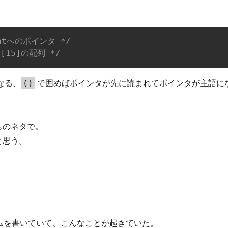
ntへのポインタ */
[15]の配列 */
なる、
で囲めばポインタが先に読まれてポインタが主語に
()
ものネタで。
と思う。
グラムを書いていて、こんなことが起きていた。