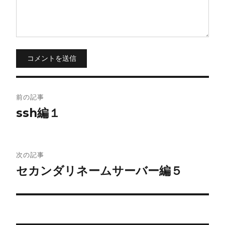
コメントを送信
投
前の記事
稿
ssh編１
ナ
ビ
次の記事
セカンダリネームサーバー編５
ゲ
ー
シ