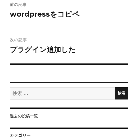
前の記事
稿
wordpressをコピペ
ナ
ビ
次の記事
プラグイン追加した
ゲ
ー
シ
ョ
検
検索
索:
ン
過去の投稿一覧
カテゴリー