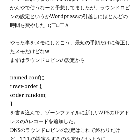
かんやで使うなーと予想してましたが、ラウンドロビ
ンの設定というかWordpressの引越しにほとんどの
時間を費やした（;￣□￣Ａ
やった事をメモにしとこう、最短の手順だけに修正し
たメモだけどなw
まずはラウンドロビンの設定から
named.confに
rrset-order {
order random;
}
を書き込んで、ゾーンファイルに新しいVPSのIPアド
レスのAレコードを追加した。
DNSのラウンドロビンの設定はこれで終わりだけ
ど、TTLの設定をするのを忘れないように。