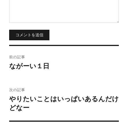
コメントを送信
投
前の記事
稿
ながーい１日
ナ
ビ
次の記事
やりたいことはいっぱいあるんだけ
ゲ
どなー
ー
シ