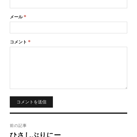
メール
*
コメント
*
コメントを送信
投
前の記事
稿
ひさしぶりにー