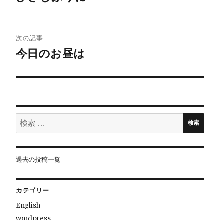
ナ
ビ
次の記事
今日のお昼は
ゲ
ー
シ
ョ
検
検索
索:
ン
過去の投稿一覧
カテゴリー
English
wordpress