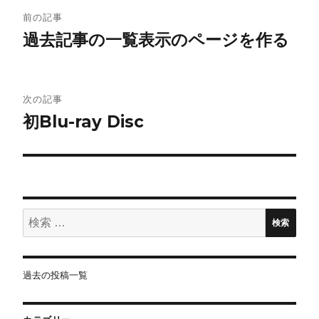
投
前の記事
稿
過去記事の一覧表示のページを作る
ナ
ビ
次の記事
初Blu-ray Disc
ゲ
ー
シ
ョ
検
検索
索:
ン
過去の投稿一覧